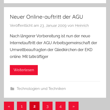
Neuer Online-auftritt der AGU
Veröffentlicht am
23. Januar 2009
von
Heinrich
Nach längerer Vorbereitung ist nun der neue
Internetauftritt der AGU Arbeitsgemeinschaft der
Umweltbeaufragten der Gliedkirchen der EKD
online. Mit tatkräftiger
Weiterlesen
Technologien und Techniken
Seitennummerierung
Vorherige
Nächste
«
1
2
3
4
»