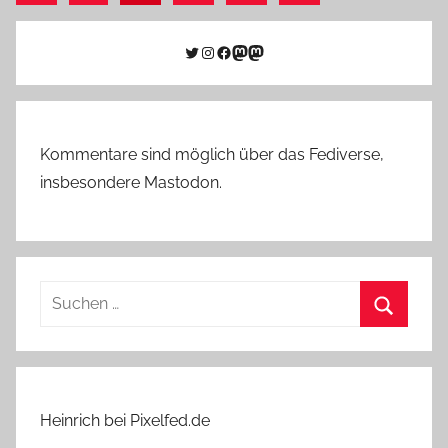
Beiträge
Beiträge
der
Beiträge
Twitter
Instagram
Facebook
Link zu Mastodon
Mastodon
Kommentare sind möglich über das Fediverse,
insbesondere Mastodon.
Suchen
nach:
Suchen
Heinrich bei Pixelfed.de