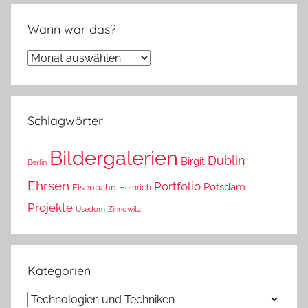
Wann war das?
Wann
war
das?
Schlagwörter
Bildergalerien
Dublin
Birgit
Berlin
Ehrsen
Portfolio
Potsdam
Eisenbahn
Heinrich
Projekte
Usedom
Zinnowitz
Kategorien
Kategorien