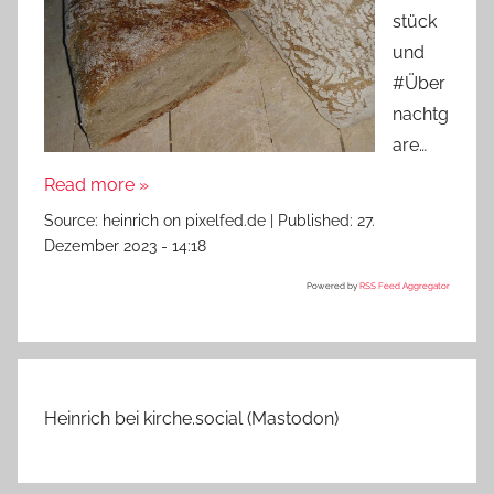
stück
und
#Über
nachtg
are…
Read more »
Source:
heinrich on pixelfed.de
|
Published:
27.
Dezember 2023 - 14:18
Powered by
RSS Feed Aggregator
Heinrich bei kirche.social (Mastodon)