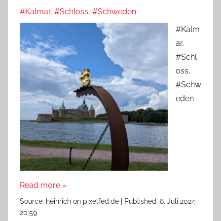
#Kalmar, #Schloss, #Schweden
#Kalm
ar,
#Schl
oss,
#Schw
eden
Read more »
Source:
heinrich on pixelfed.de
|
Published:
8. Juli 2024 -
20:59