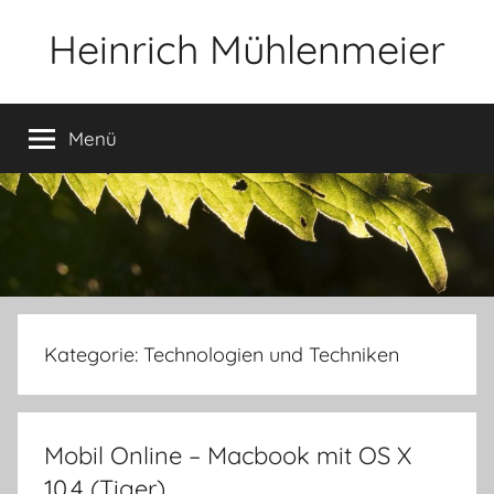
Zum
Heinrich Mühlenmeier
Inhalt
springen
Notizen
zu
Menü
Glauben,
Umwelt,
Fotografie,
…
Kategorie:
Technologien und Techniken
Mobil Online – Macbook mit OS X
10.4 (Tiger)