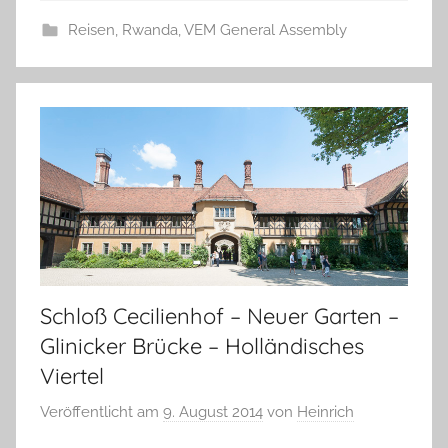
Reisen
,
Rwanda
,
VEM General Assembly
Schloß Cecilienhof – Neuer Garten –
Glinicker Brücke – Holländisches
Viertel
Veröffentlicht am
9. August 2014
von
Heinrich