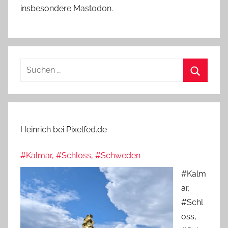
insbesondere Mastodon.
Suchen
nach:
Suchen
Heinrich bei Pixelfed.de
#Kalmar, #Schloss, #Schweden
#Kalm
ar,
#Schl
oss,