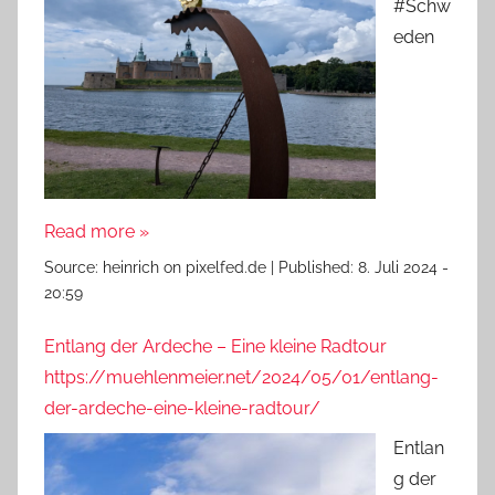
#Schw
eden
Read more »
Source:
heinrich on pixelfed.de
|
Published:
8. Juli 2024 -
20:59
Entlang der Ardeche – Eine kleine Radtour
https://muehlenmeier.net/2024/05/01/entlang-
der-ardeche-eine-kleine-radtour/
Entlan
g der