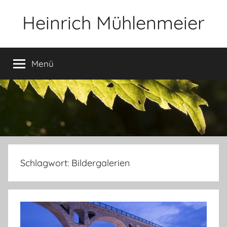
Zum
Heinrich Mühlenmeier
Inhalt
springen
Notizen
zu
Menü
Glauben,
Umwelt,
Fotografie,
…
Schlagwort:
Bildergalerien