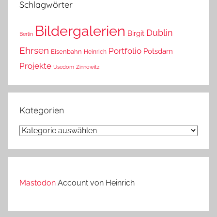
Schlagwörter
Bildergalerien
Dublin
Birgit
Berlin
Ehrsen
Portfolio
Potsdam
Eisenbahn
Heinrich
Projekte
Usedom
Zinnowitz
Kategorien
Kategorien
Mastodon
Account von Heinrich