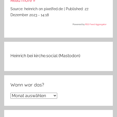
Read more »
Source:
heinrich on pixelfed.de
|
Published:
27.
Dezember 2023 - 14:18
Powered by
RSS Feed Aggregator
Heinrich bei kirche.social (Mastodon)
Wann war das?
Wann
war
das?