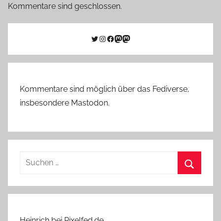
Kommentare sind geschlossen.
Twitter
Instagram
Facebook
Link zu Mastodon
Mastodon
Kommentare sind möglich über das Fediverse,
insbesondere Mastodon.
Suchen
nach:
Suchen
Heinrich bei Pixelfed.de