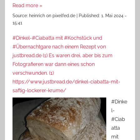
Read more »
Source:
heinrich on pixelfed.de
|
Published:
1. Mai 2024 -
15:41
#Dinkel-#Ciabatta mit #Kochstück und
#Übernachtgare nach einem Rezept von
justbread.de (1) Es waren drei, aber bis zum
Fotografieren war dann eines schon
verschwunden. (1)
https://www.justbread.de/dinkel-ciabatta-mit-
saftig-lockerer-krume/
#Dinke
l-
#Ciab
atta
mit