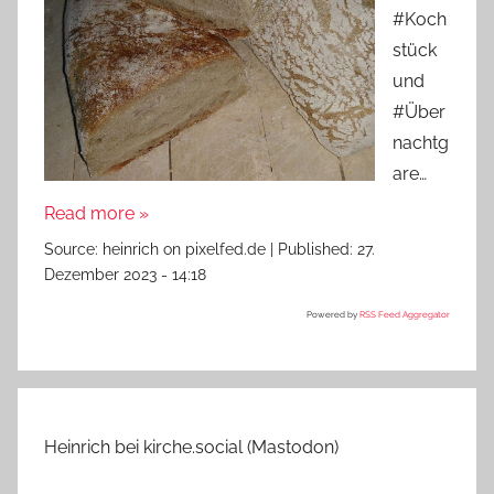
#Koch
stück
und
#Über
nachtg
are…
Read more »
Source:
heinrich on pixelfed.de
|
Published:
27.
Dezember 2023 - 14:18
Powered by
RSS Feed Aggregator
Heinrich bei kirche.social (Mastodon)