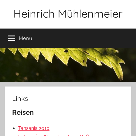
Zum
Heinrich Mühlenmeier
Inhalt
springen
Notizen
zu
Menü
Glauben,
Umwelt,
Fotografie,
…
Links
Reisen
Tansania 2010