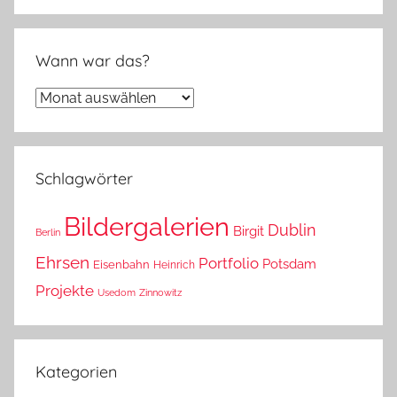
Wann war das?
Wann
war
das?
Schlagwörter
Bildergalerien
Dublin
Birgit
Berlin
Ehrsen
Portfolio
Potsdam
Eisenbahn
Heinrich
Projekte
Usedom
Zinnowitz
Kategorien