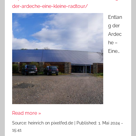
der-ardeche-eine-kleine-radtour/
Entlan
g der
Ardec
he –
Eine…
Read more »
Source:
heinrich on pixelfed.de
|
Published:
1. Mai 2024 -
15:41