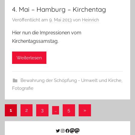
4. Mai – Hamburg – Kirchentag
Veröffentlicht am
9. Mai 2013
von
Heinrich
Hier nun die Impressionen vom
Kirchentagssamstag.
Weiterlesen
Bewahrung der Schöpfung - Umwelt und Kirche
,
Fotografie
Seitennummerierung
Nächste
1
2
3
…
5
»
Beiträge
der
Beiträge
Twitter
Instagram
Facebook
Link zu Mastodon
Mastodon