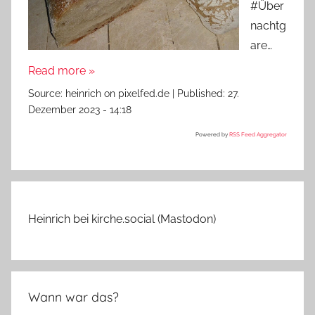
#Über
nachtg
are…
Read more »
Source:
heinrich on pixelfed.de
|
Published:
27.
Dezember 2023 - 14:18
Powered by
RSS Feed Aggregator
Heinrich bei kirche.social (Mastodon)
Wann war das?