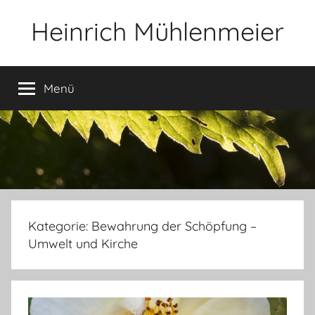
Zum
Heinrich Mühlenmeier
Inhalt
springen
Notizen
zu
Menü
Glauben,
Umwelt,
Fotografie,
…
Kategorie:
Bewahrung der Schöpfung –
Umwelt und Kirche