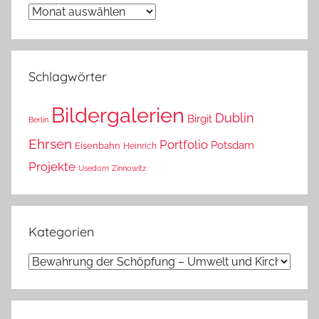
Wann
war
das?
Schlagwörter
Bildergalerien
Dublin
Birgit
Berlin
Ehrsen
Portfolio
Potsdam
Eisenbahn
Heinrich
Projekte
Usedom
Zinnowitz
Kategorien
Kategorien