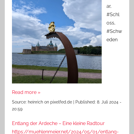
ar,
#Schl
oss,
#Schw
eden
Read more »
Source:
heinrich on pixelfed.de
|
Published:
8. Juli 2024 -
20:59
Entlang der Ardeche – Eine kleine Radtour
https://muehlenmeier.net/2024/05/01/entlang-