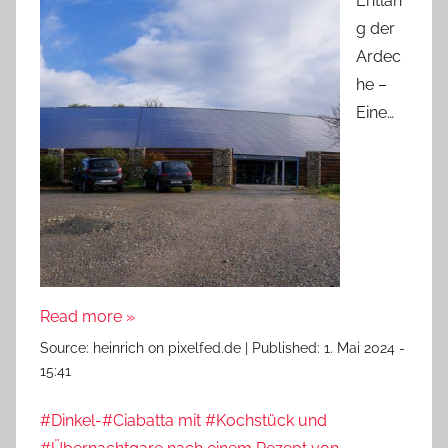
Entlan
g der
Ardec
he –
Eine…
Read more »
Source:
heinrich on pixelfed.de
|
Published:
1. Mai 2024 -
15:41
#Dinkel-#Ciabatta mit #Kochstück und