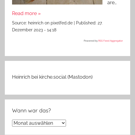
are…
Read more »
Source:
heinrich on pixelfed.de
|
Published:
27.
Dezember 2023 - 14:18
Powered by
RSS Feed Aggregator
Heinrich bei kirche.social (Mastodon)
Wann war das?
Wann
war