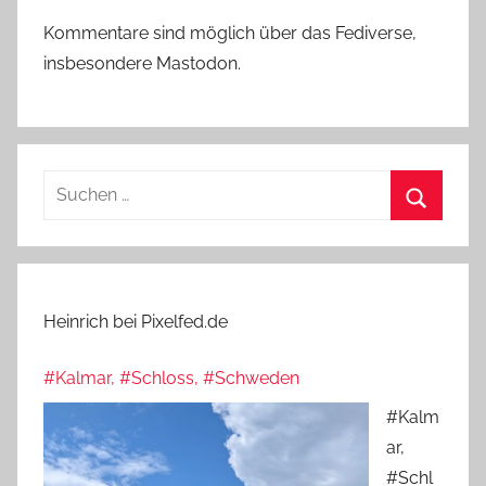
Kommentare sind möglich über das Fediverse,
insbesondere Mastodon.
Suchen
nach:
Suchen
Heinrich bei Pixelfed.de
#Kalmar, #Schloss, #Schweden
#Kalm
ar,
#Schl