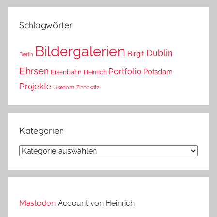
das?
Schlagwörter
Bildergalerien
Dublin
Birgit
Berlin
Ehrsen
Portfolio
Potsdam
Eisenbahn
Heinrich
Projekte
Usedom
Zinnowitz
Kategorien
Kategorien
Mastodon
Account von Heinrich