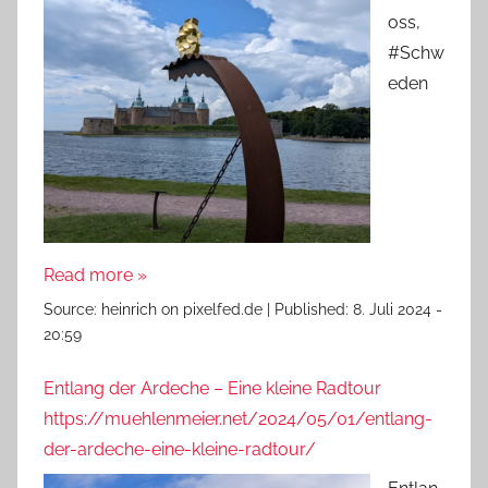
oss,
#Schw
eden
Read more »
Source:
heinrich on pixelfed.de
|
Published:
8. Juli 2024 -
20:59
Entlang der Ardeche – Eine kleine Radtour
https://muehlenmeier.net/2024/05/01/entlang-
der-ardeche-eine-kleine-radtour/