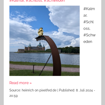
#Kalmar, #Schloss, #Schweden
#Kalm
ar,
#Schl
oss,
#Schw
eden
Read more »
Source:
heinrich on pixelfed.de
|
Published:
8. Juli 2024 -
20:59