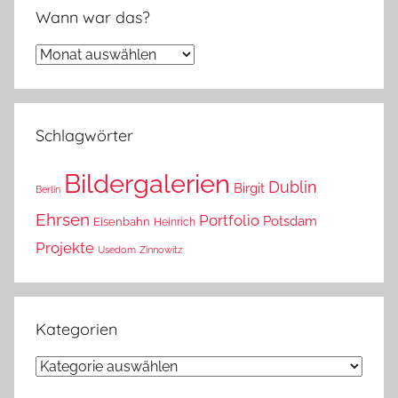
Wann war das?
Wann
war
das?
Schlagwörter
Bildergalerien
Dublin
Birgit
Berlin
Ehrsen
Portfolio
Potsdam
Eisenbahn
Heinrich
Projekte
Usedom
Zinnowitz
Kategorien
Kategorien