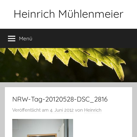
Zum
Heinrich Mühlenmeier
Inhalt
springen
Notizen
zu
Menü
Glauben,
Umwelt,
Fotografie,
…
NRW-Tag-20120528-DSC_2816
Veröffentlicht am
4. Juni 2012
von
Heinrich