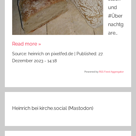
und
#Über
nachtg
are…
Read more »
Source:
heinrich on pixelfed.de
|
Published:
27.
Dezember 2023 - 14:18
Powered by
RSS Feed Aggregator
Heinrich bei kirche.social (Mastodon)