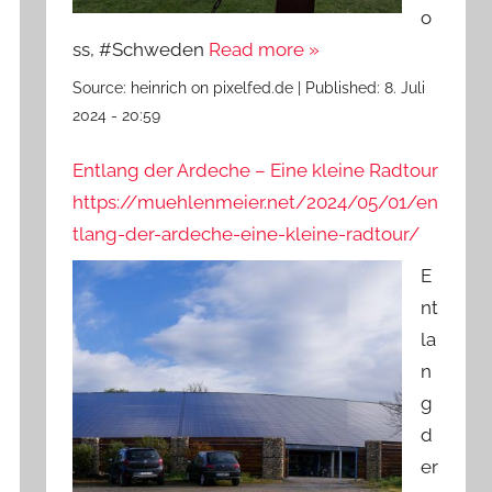
o
ss, #Schweden
Read more »
Source:
heinrich on pixelfed.de
|
Published:
8. Juli
2024 - 20:59
Entlang der Ardeche – Eine kleine Radtour
https://muehlenmeier.net/2024/05/01/en
tlang-der-ardeche-eine-kleine-radtour/
E
nt
la
n
g
d
er