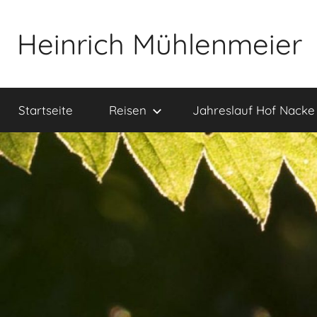
Zum
Inhalt
Heinrich Mühlenmeier
springen
Notizen
zu
Startseite
Reisen
Jahreslauf Hof Nacke
Glauben,
Umwelt,
Fotografie,
…