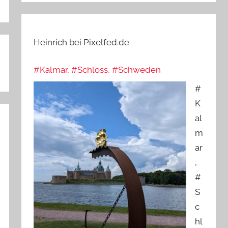
Heinrich bei Pixelfed.de
#Kalmar, #Schloss, #Schweden
#
K
al
m
ar
,
#
S
c
hl