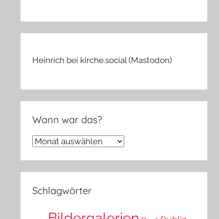
Heinrich bei kirche.social (Mastodon)
Wann war das?
Wann
war
das?
Schlagwörter
Bildergalerien