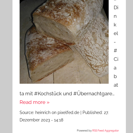
Di
n
k
el
-
#
Ci
a
b
at
ta mit #Kochstück und #Übernachtgare…
Read more »
Source:
heinrich on pixelfed.de
|
Published:
27.
Dezember 2023 - 14:18
Powered by
RSS Feed Aggregator