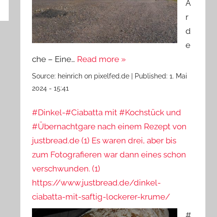
A
r
d
e
che – Eine…
Read more »
Source:
heinrich on pixelfed.de
|
Published:
1. Mai
2024 - 15:41
#Dinkel-#Ciabatta mit #Kochstück und
#Übernachtgare nach einem Rezept von
justbread.de (1) Es waren drei, aber bis
zum Fotografieren war dann eines schon
verschwunden. (1)
https://www.justbread.de/dinkel-
ciabatta-mit-saftig-lockerer-krume/
#