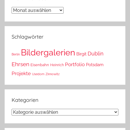
Wann
war
das?
Schlagwörter
Bildergalerien
Dublin
Birgit
Berlin
Ehrsen
Portfolio
Potsdam
Eisenbahn
Heinrich
Projekte
Usedom
Zinnowitz
Kategorien
Kategorien