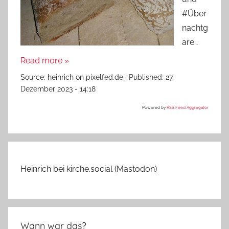
#Über
nachtg
are…
Read more »
Source:
heinrich on pixelfed.de
|
Published:
27.
Dezember 2023 - 14:18
Powered by
RSS Feed Aggregator
Heinrich bei kirche.social (Mastodon)
Wann war das?