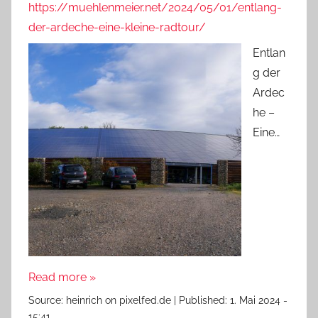
https://muehlenmeier.net/2024/05/01/entlang-
der-ardeche-eine-kleine-radtour/
Entlan
g der
Ardec
he –
Eine…
Read more »
Source:
heinrich on pixelfed.de
|
Published:
1. Mai 2024 -
15:41