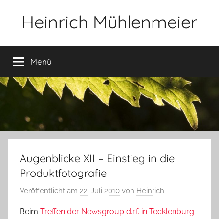
Zum
Heinrich Mühlenmeier
Inhalt
springen
Notizen
zu
Menü
Glauben,
Umwelt,
Fotografie,
…
Augenblicke XII – Einstieg in die
Produktfotografie
Veröffentlicht am
22. Juli 2010
von
Heinrich
Beim
Treffen der Newsgroup d.r.f. in Tecklenburg