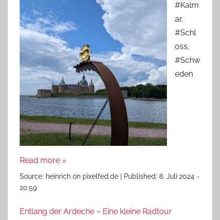
#Kalm
ar,
#Schl
oss,
#Schw
eden
Read more »
Source:
heinrich on pixelfed.de
|
Published:
8. Juli 2024 -
20:59
Entlang der Ardeche – Eine kleine Radtour