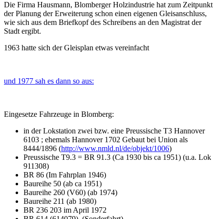
Die Firma Hausmann, Blomberger Holzindustrie hat zum Zeitpunkt
der Planung der Erweiterung schon einen eigenen Gleisanschluss,
wie sich aus dem Briefkopf des Schreibens an den Magistrat der
Stadt ergibt.
1963 hatte sich der Gleisplan etwas vereinfacht
und 1977 sah es dann so aus:
Eingesetze Fahrzeuge in Blomberg:
in der Lokstation zwei bzw. eine Preussische T3 Hannover
6103 ; ehemals Hannover 1702 Gebaut bei Union als
8444/1896 (
http://www.nmld.nl/de/objekt/1006
)
Preussische T9.3 = BR 91.3 (Ca 1930 bis ca 1951) (u.a. Lok
911308)
BR 86 (Im Fahrplan 1946)
Baureihe 50 (ab ca 1951)
Baureihe 260 (V60) (ab 1974)
Baureihe 211 (ab 1980)
BR 236 203 im April 1972
BR 614 (614079) (Sonderfahrt)