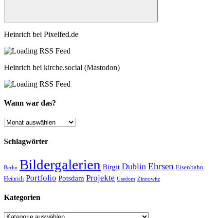
Suchen
Heinrich bei Pixelfed.de
Heinrich bei kirche.social (Mastodon)
Wann war das?
Wann
war
das?
Schlagwörter
Bildergalerien
Ehrsen
Dublin
Birgit
Eisenbahn
Berlin
Portfolio
Projekte
Potsdam
Heinrich
Usedom
Zinnowitz
Kategorien
Kategorien