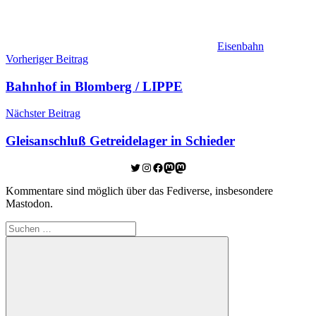
Eisenbahn
Beitragsnavigation
Vorheriger Beitrag
Bahnhof in Blomberg / LIPPE
Nächster Beitrag
Gleisanschluß Getreidelager in Schieder
Twitter
Instagram
Facebook
Link zu Mastodon
Mastodon
Kommentare sind möglich über das Fediverse, insbesondere
Mastodon.
Suchen
nach: