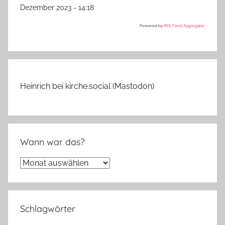
Dezember 2023 - 14:18
Powered by
RSS Feed Aggregator
Heinrich bei kirche.social (Mastodon)
Wann war das?
Wann
war
das?
Schlagwörter