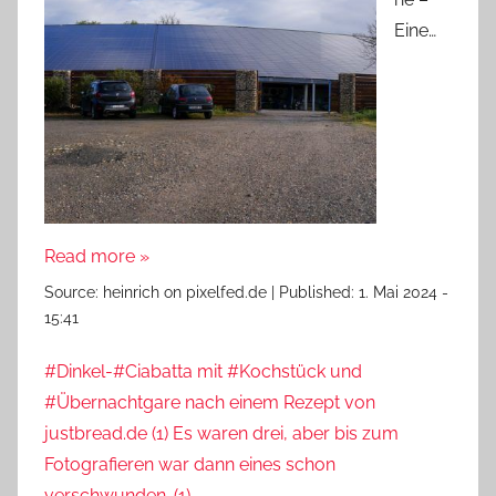
Eine…
Read more »
Source:
heinrich on pixelfed.de
|
Published:
1. Mai 2024 -
15:41
#Dinkel-#Ciabatta mit #Kochstück und
#Übernachtgare nach einem Rezept von
justbread.de (1) Es waren drei, aber bis zum
Fotografieren war dann eines schon
verschwunden. (1)