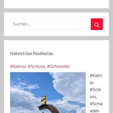
Suchen
nach:
Suchen
Heinrich bei Pixelfed.de
#Kalmar, #Schloss, #Schweden
#Kalm
ar,
#Schl
oss,
#Schw
eden