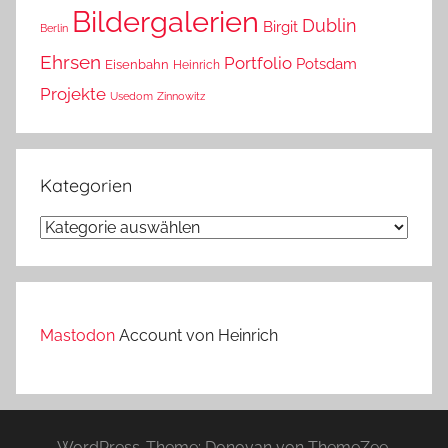
Bildergalerien
Dublin
Birgit
Berlin
Ehrsen
Portfolio
Potsdam
Eisenbahn
Heinrich
Projekte
Usedom
Zinnowitz
Kategorien
Kategorien
Mastodon
Account von Heinrich
WordPress-Theme: Donovan von ThemeZee.