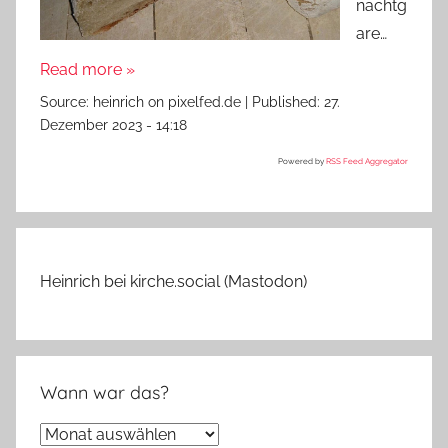
nachtg
are…
Read more »
Source:
heinrich on pixelfed.de
|
Published:
27.
Dezember 2023 - 14:18
Powered by
RSS Feed Aggregator
Heinrich bei kirche.social (Mastodon)
Wann war das?
Wann