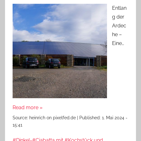
Entlan
g der
Ardec
he –
Eine…
Read more »
Source:
heinrich on pixelfed.de
|
Published:
1. Mai 2024 -
15:41
#Dinkel-#Ciabatta mit #Kochstück und