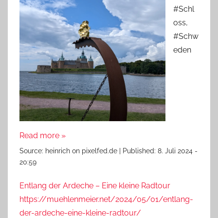
#Schl
oss,
#Schw
eden
Read more »
Source:
heinrich on pixelfed.de
|
Published:
8. Juli 2024 -
20:59
Entlang der Ardeche – Eine kleine Radtour
https://muehlenmeier.net/2024/05/01/entlang-
der-ardeche-eine-kleine-radtour/