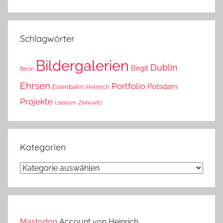
war
das?
Schlagwörter
Bildergalerien
Dublin
Birgit
Berlin
Ehrsen
Portfolio
Potsdam
Eisenbahn
Heinrich
Projekte
Usedom
Zinnowitz
Kategorien
Kategorien
Mastodon
Account von Heinrich