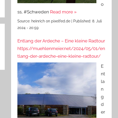
o
ss, #Schweden
Read more »
Source:
heinrich on pixelfed.de
|
Published:
8. Juli
2024 - 20:59
Entlang der Ardeche – Eine kleine Radtour
https://muehlenmeier.net/2024/05/01/en
tlang-der-ardeche-eine-kleine-radtour/
E
nt
la
n
g
d
er