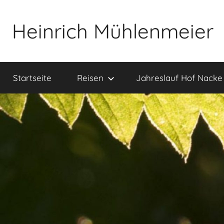
Zum
Inhalt
Heinrich Mühlenmeier
springen
Notizen
zu
Startseite
Reisen
Jahreslauf Hof Nacke
Glauben,
Umwelt,
Fotografie,
…