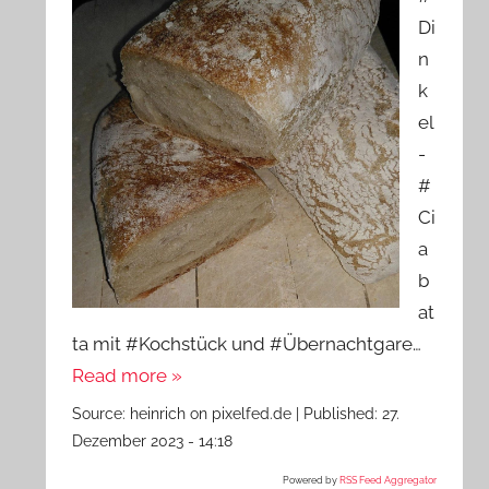
Di
n
k
el
-
#
Ci
a
b
at
ta mit #Kochstück und #Übernachtgare…
Read more »
Source:
heinrich on pixelfed.de
|
Published:
27.
Dezember 2023 - 14:18
Powered by
RSS Feed Aggregator