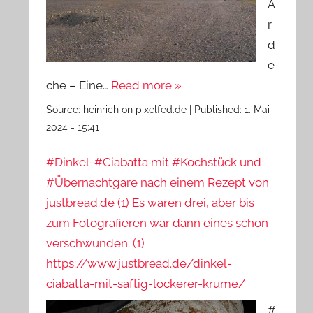
A
r
d
e
che – Eine…
Read more »
Source:
heinrich on pixelfed.de
|
Published:
1. Mai
2024 - 15:41
#Dinkel-#Ciabatta mit #Kochstück und
#Übernachtgare nach einem Rezept von
justbread.de (1) Es waren drei, aber bis
zum Fotografieren war dann eines schon
verschwunden. (1)
https://www.justbread.de/dinkel-
ciabatta-mit-saftig-lockerer-krume/
#