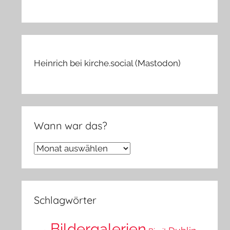
Heinrich bei kirche.social (Mastodon)
Wann war das?
Wann
war
das?
Schlagwörter
Bildergalerien