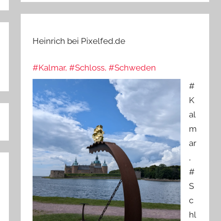
Heinrich bei Pixelfed.de
#Kalmar, #Schloss, #Schweden
#
K
al
m
ar
,
#
S
c
hl