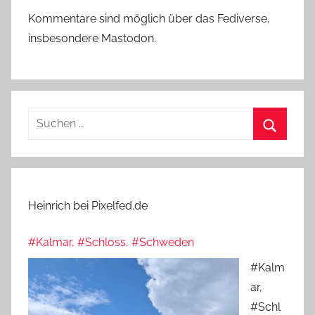
Kommentare sind möglich über das Fediverse,
insbesondere Mastodon.
Suchen
nach:
Suchen
Heinrich bei Pixelfed.de
#Kalmar, #Schloss, #Schweden
#Kalm
ar,
#Schl