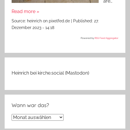
are…
Read more »
Source:
heinrich on pixelfed.de
|
Published:
27.
Dezember 2023 - 14:18
Powered by
RSS Feed Aggregator
Heinrich bei kirche.social (Mastodon)
Wann war das?
Wann
war