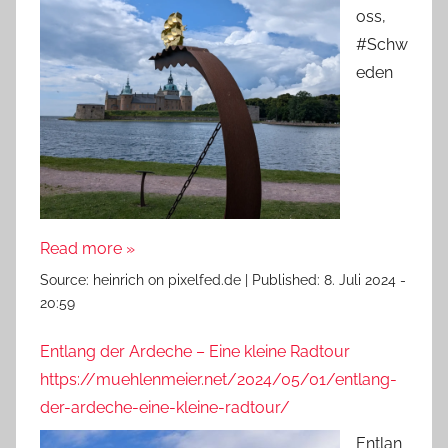
oss,
#Schw
eden
Read more »
Source:
heinrich on pixelfed.de
|
Published:
8. Juli 2024 -
20:59
Entlang der Ardeche – Eine kleine Radtour
https://muehlenmeier.net/2024/05/01/entlang-
der-ardeche-eine-kleine-radtour/
Entlan