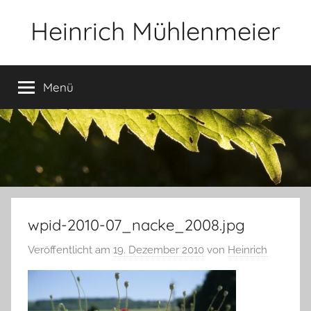
Zum
Heinrich Mühlenmeier
Inhalt
springen
Notizen
zu
Menü
Glauben,
Umwelt,
Fotografie,
…
wpid-2010-07_nacke_2008.jpg
Veröffentlicht am
19. Dezember 2010
von
Heinrich