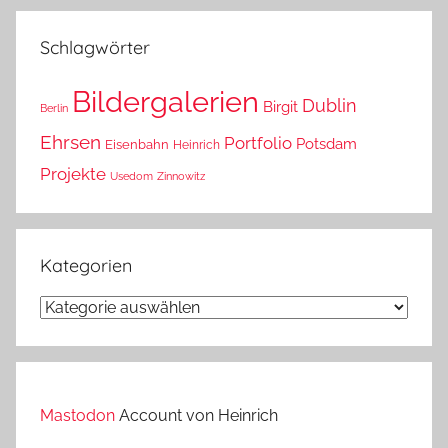
das?
Schlagwörter
Bildergalerien
Dublin
Birgit
Berlin
Ehrsen
Portfolio
Potsdam
Eisenbahn
Heinrich
Projekte
Usedom
Zinnowitz
Kategorien
Kategorien
Mastodon
Account von Heinrich