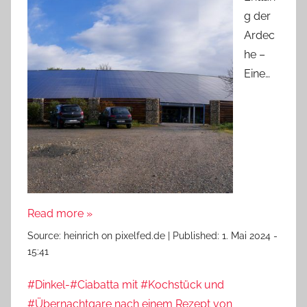
g der
Ardec
he –
Eine…
Read more »
Source:
heinrich on pixelfed.de
|
Published:
1. Mai 2024 -
15:41
#Dinkel-#Ciabatta mit #Kochstück und
#Übernachtgare nach einem Rezept von