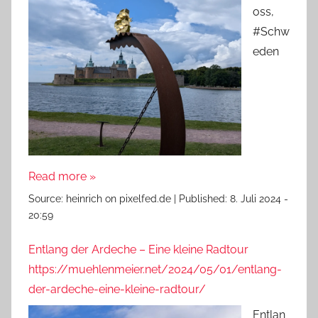
oss,
#Schw
eden
Read more »
Source:
heinrich on pixelfed.de
|
Published:
8. Juli 2024 -
20:59
Entlang der Ardeche – Eine kleine Radtour
https://muehlenmeier.net/2024/05/01/entlang-
der-ardeche-eine-kleine-radtour/
Entlan