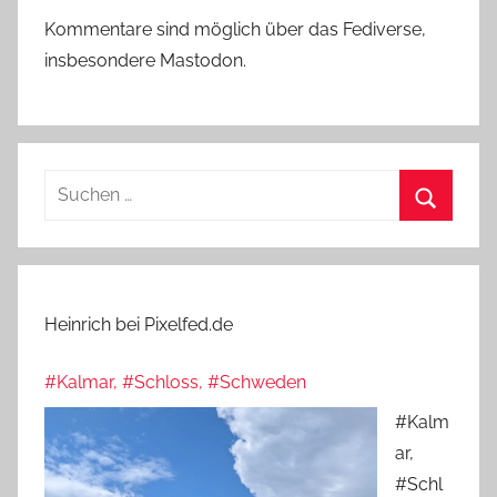
Kommentare sind möglich über das Fediverse,
insbesondere Mastodon.
Suchen
nach:
Suchen
Heinrich bei Pixelfed.de
#Kalmar, #Schloss, #Schweden
#Kalm
ar,
#Schl