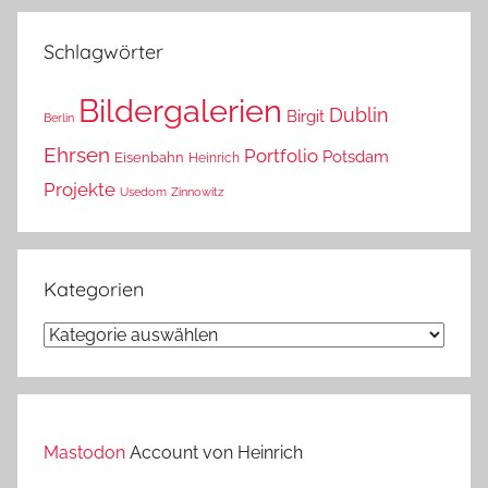
das?
Schlagwörter
Bildergalerien
Dublin
Birgit
Berlin
Ehrsen
Portfolio
Potsdam
Eisenbahn
Heinrich
Projekte
Usedom
Zinnowitz
Kategorien
Kategorien
Mastodon
Account von Heinrich