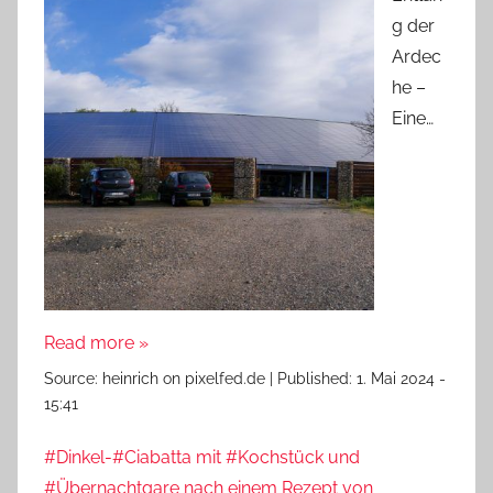
g der
Ardec
he –
Eine…
Read more »
Source:
heinrich on pixelfed.de
|
Published:
1. Mai 2024 -
15:41
#Dinkel-#Ciabatta mit #Kochstück und
#Übernachtgare nach einem Rezept von