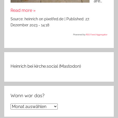
are…
Read more »
Source:
heinrich on pixelfed.de
|
Published:
27.
Dezember 2023 - 14:18
Powered by
RSS Feed Aggregator
Heinrich bei kirche.social (Mastodon)
Wann war das?
Wann
war