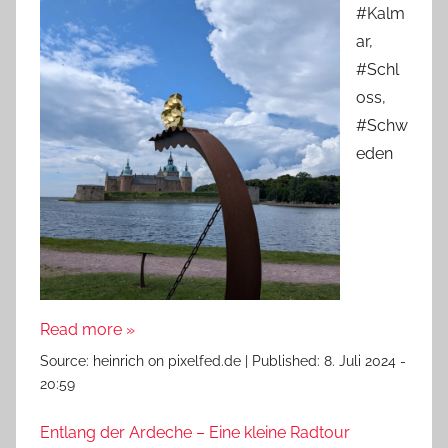
#Kalm
ar,
#Schl
oss,
#Schw
eden
Read more »
Source:
heinrich on pixelfed.de
|
Published:
8. Juli 2024 -
20:59
Entlang der Ardeche – Eine kleine Radtour