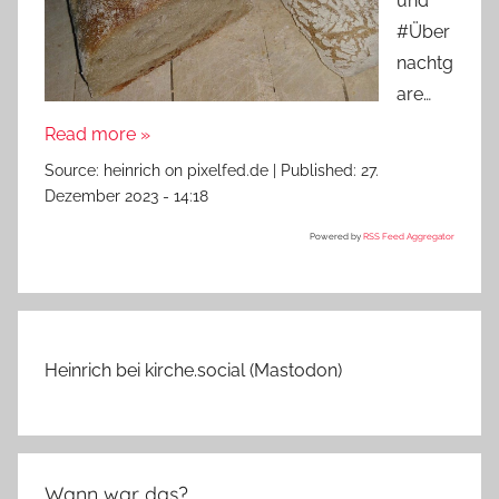
und
#Über
nachtg
are…
Read more »
Source:
heinrich on pixelfed.de
|
Published:
27.
Dezember 2023 - 14:18
Powered by
RSS Feed Aggregator
Heinrich bei kirche.social (Mastodon)
Wann war das?