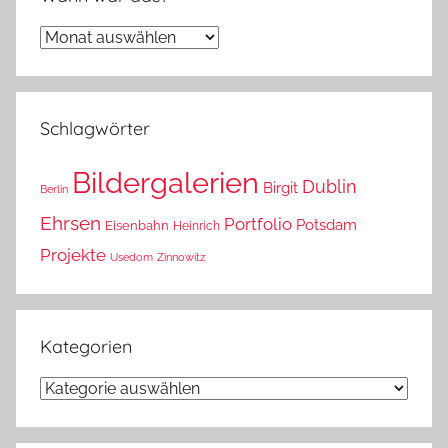
Wann
war
das?
Schlagwörter
Bildergalerien
Dublin
Birgit
Berlin
Ehrsen
Portfolio
Potsdam
Eisenbahn
Heinrich
Projekte
Usedom
Zinnowitz
Kategorien
Kategorien