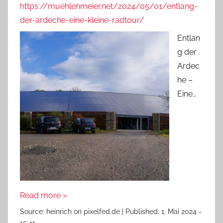
https://muehlenmeier.net/2024/05/01/entlang-
der-ardeche-eine-kleine-radtour/
Entlan
g der
Ardec
he –
Eine…
Read more »
Source:
heinrich on pixelfed.de
|
Published:
1. Mai 2024 -