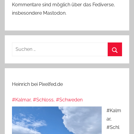
Kommentare sind möglich über das Fediverse,
insbesondere Mastodon.
Suchen
nach:
Suchen
Heinrich bei Pixelfed.de
#Kalmar, #Schloss, #Schweden
#Kalm
ar,
#Schl