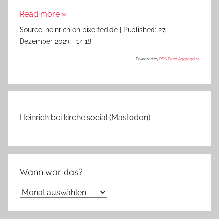
Read more »
Source:
heinrich on pixelfed.de
|
Published:
27.
Dezember 2023 - 14:18
Powered by
RSS Feed Aggregator
Heinrich bei kirche.social (Mastodon)
Wann war das?
Wann
war