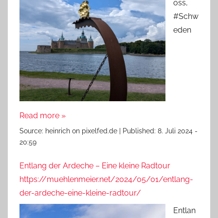
oss,
#Schw
eden
Read more »
Source:
heinrich on pixelfed.de
|
Published:
8. Juli 2024 -
20:59
Entlang der Ardeche – Eine kleine Radtour
https://muehlenmeier.net/2024/05/01/entlang-
der-ardeche-eine-kleine-radtour/
Entlan