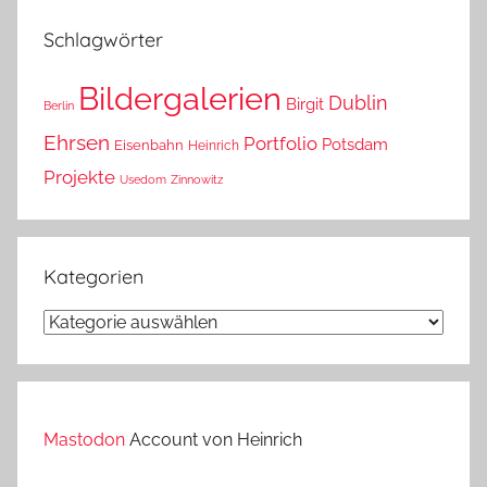
das?
Schlagwörter
Bildergalerien
Dublin
Birgit
Berlin
Ehrsen
Portfolio
Potsdam
Eisenbahn
Heinrich
Projekte
Usedom
Zinnowitz
Kategorien
Kategorien
Mastodon
Account von Heinrich