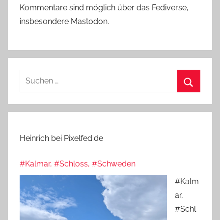
Kommentare sind möglich über das Fediverse,
insbesondere Mastodon.
Suchen
nach:
Suchen
Heinrich bei Pixelfed.de
#Kalmar, #Schloss, #Schweden
#Kalm
ar,
#Schl