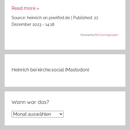
Read more »
Source:
heinrich on pixelfed.de
|
Published:
27.
Dezember 2023 - 14:18
Powered by
RSS Feed Aggregator
Heinrich bei kirche.social (Mastodon)
Wann war das?
Wann
war