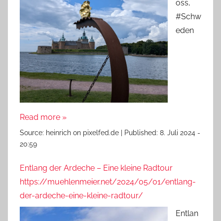
oss,
#Schw
eden
Read more »
Source:
heinrich on pixelfed.de
|
Published:
8. Juli 2024 -
20:59
Entlang der Ardeche – Eine kleine Radtour
https://muehlenmeier.net/2024/05/01/entlang-
der-ardeche-eine-kleine-radtour/
Entlan