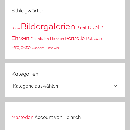
das?
Schlagwörter
Bildergalerien
Dublin
Birgit
Berlin
Ehrsen
Portfolio
Potsdam
Eisenbahn
Heinrich
Projekte
Usedom
Zinnowitz
Kategorien
Kategorien
Mastodon
Account von Heinrich