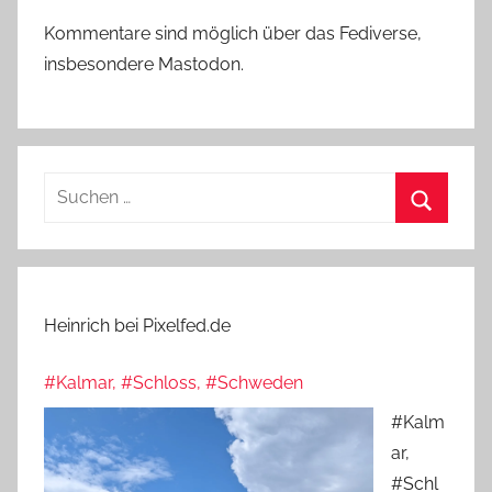
Kommentare sind möglich über das Fediverse,
insbesondere Mastodon.
Suchen
nach:
Suchen
Heinrich bei Pixelfed.de
#Kalmar, #Schloss, #Schweden
#Kalm
ar,
#Schl