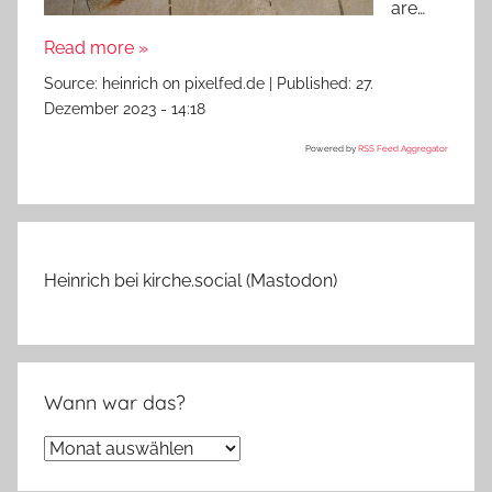
are…
Read more »
Source:
heinrich on pixelfed.de
|
Published:
27.
Dezember 2023 - 14:18
Powered by
RSS Feed Aggregator
Heinrich bei kirche.social (Mastodon)
Wann war das?
Wann
war