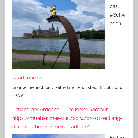
oss,
#Schw
eden
Read more »
Source:
heinrich on pixelfed.de
|
Published:
8. Juli 2024 -
20:59
Entlang der Ardeche – Eine kleine Radtour
https://muehlenmeier.net/2024/05/01/entlang-
der-ardeche-eine-kleine-radtour/
Entlan