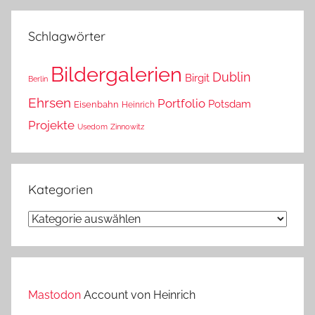
das?
Schlagwörter
Bildergalerien
Dublin
Birgit
Berlin
Ehrsen
Portfolio
Potsdam
Eisenbahn
Heinrich
Projekte
Usedom
Zinnowitz
Kategorien
Kategorien
Mastodon
Account von Heinrich