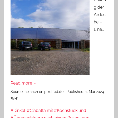
g der
Ardec
he –
Eine…
Read more »
Source:
heinrich on pixelfed.de
|
Published:
1. Mai 2024 -
15:41
#Dinkel-#Ciabatta mit #Kochstück und
#Übernachtgare nach einem Rezept von