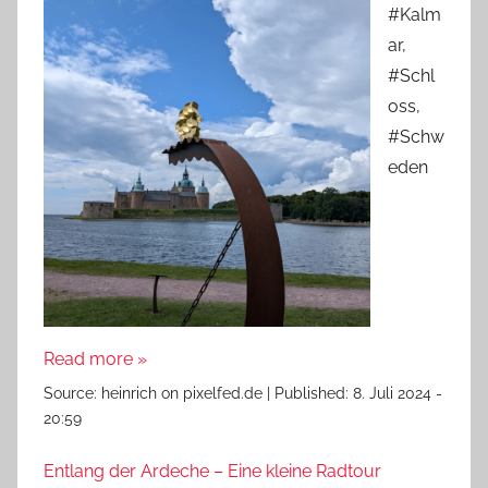
#Kalm
ar,
#Schl
oss,
#Schw
eden
Read more »
Source:
heinrich on pixelfed.de
|
Published:
8. Juli 2024 -
20:59
Entlang der Ardeche – Eine kleine Radtour