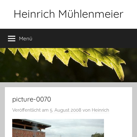
Zum
Heinrich Mühlenmeier
Inhalt
springen
Notizen
zu
Menü
Glauben,
Umwelt,
Fotografie,
…
picture-0070
Veröffentlicht am
5. August 2008
von
Heinrich