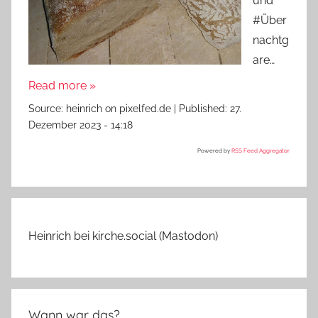
und
#Über
nachtg
are…
Read more »
Source:
heinrich on pixelfed.de
|
Published:
27.
Dezember 2023 - 14:18
Powered by
RSS Feed Aggregator
Heinrich bei kirche.social (Mastodon)
Wann war das?