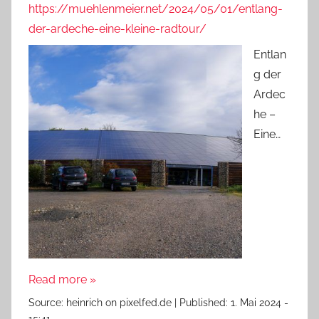
https://muehlenmeier.net/2024/05/01/entlang-
der-ardeche-eine-kleine-radtour/
Entlan
g der
Ardec
he –
Eine…
Read more »
Source:
heinrich on pixelfed.de
|
Published:
1. Mai 2024 -