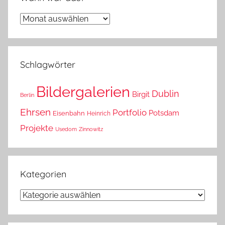
Wann
war
das?
Schlagwörter
Bildergalerien
Dublin
Birgit
Berlin
Ehrsen
Portfolio
Potsdam
Eisenbahn
Heinrich
Projekte
Usedom
Zinnowitz
Kategorien
Kategorien