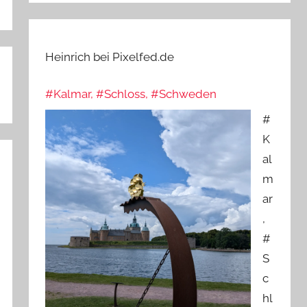
Heinrich bei Pixelfed.de
#Kalmar, #Schloss, #Schweden
#
K
al
m
ar
,
#
S
c
hl