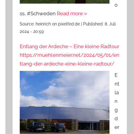
o
ss, #Schweden
Read more »
Source:
heinrich on pixelfed.de
|
Published:
8. Juli
2024 - 20:59
Entlang der Ardeche – Eine kleine Radtour
https://muehlenmeier.net/2024/05/01/en
tlang-der-ardeche-eine-kleine-radtour/
E
nt
la
n
g
d
er