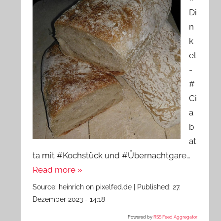
Di
n
k
el
-
#
Ci
a
b
at
ta mit #Kochstück und #Übernachtgare…
Read more »
Source:
heinrich on pixelfed.de
|
Published:
27.
Dezember 2023 - 14:18
Powered by
RSS Feed Aggregator