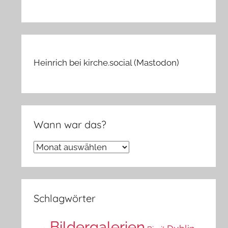
Heinrich bei kirche.social (Mastodon)
Wann war das?
Wann
war
das?
Schlagwörter
Bildergalerien