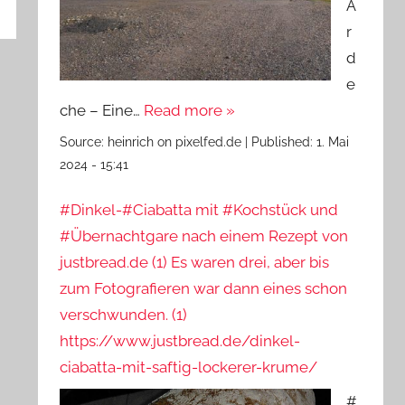
A
r
d
e
che – Eine…
Read more »
Source:
heinrich on pixelfed.de
|
Published:
1. Mai
2024 - 15:41
#Dinkel-#Ciabatta mit #Kochstück und
#Übernachtgare nach einem Rezept von
justbread.de (1) Es waren drei, aber bis
zum Fotografieren war dann eines schon
verschwunden. (1)
https://www.justbread.de/dinkel-
ciabatta-mit-saftig-lockerer-krume/
#