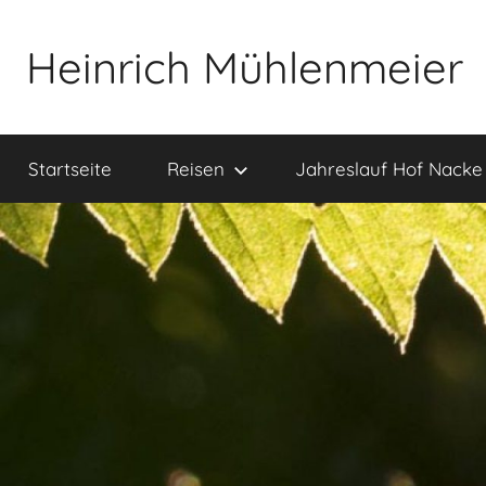
Zum
Inhalt
Heinrich Mühlenmeier
springen
Notizen
zu
Startseite
Reisen
Jahreslauf Hof Nacke
Glauben,
Umwelt,
Fotografie,
…