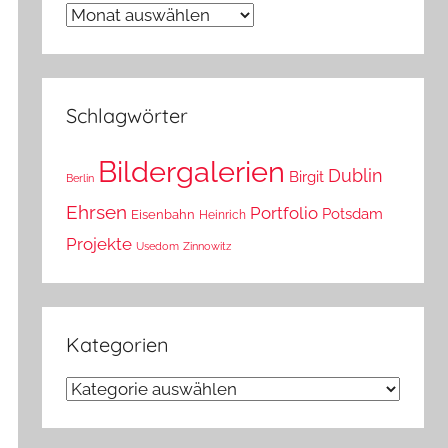
Wann
war
das?
Schlagwörter
Bildergalerien
Dublin
Birgit
Berlin
Ehrsen
Portfolio
Potsdam
Eisenbahn
Heinrich
Projekte
Usedom
Zinnowitz
Kategorien
Kategorien