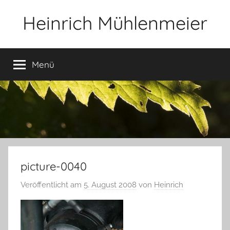
Zum
Heinrich Mühlenmeier
Inhalt
springen
Notizen
zu
Menü
Glauben,
Umwelt,
Fotografie,
…
picture-0040
Veröffentlicht am
5. August 2008
von
Heinrich