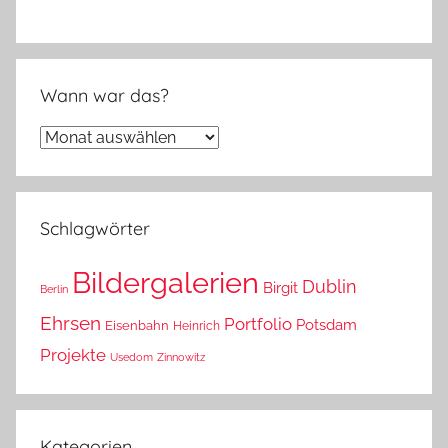
Wann war das?
Wann
war
das?
Schlagwörter
Bildergalerien
Dublin
Birgit
Berlin
Ehrsen
Portfolio
Potsdam
Eisenbahn
Heinrich
Projekte
Usedom
Zinnowitz
Kategorien