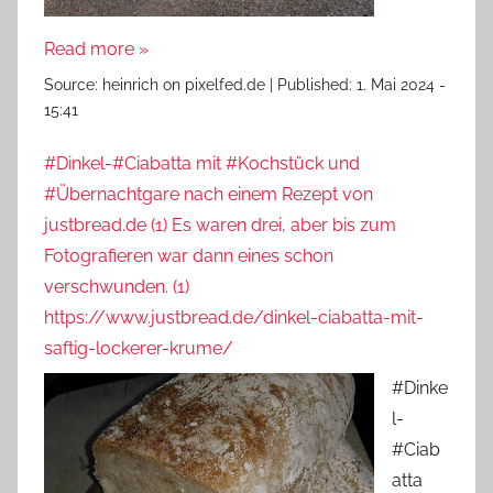
Read more »
Source:
heinrich on pixelfed.de
|
Published:
1. Mai 2024 -
15:41
#Dinkel-#Ciabatta mit #Kochstück und
#Übernachtgare nach einem Rezept von
justbread.de (1) Es waren drei, aber bis zum
Fotografieren war dann eines schon
verschwunden. (1)
https://www.justbread.de/dinkel-ciabatta-mit-
saftig-lockerer-krume/
#Dinke
l-
#Ciab
atta