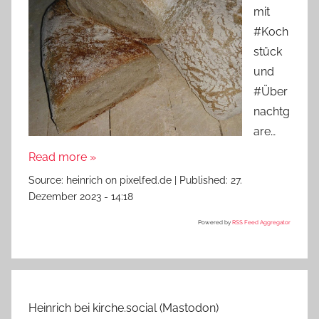
mit
#Koch
stück
und
#Über
nachtg
are…
Read more »
Source:
heinrich on pixelfed.de
|
Published:
27.
Dezember 2023 - 14:18
Powered by
RSS Feed Aggregator
Heinrich bei kirche.social (Mastodon)