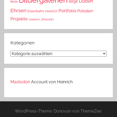
Dublin
Birgit
Berlin
Ehrsen
Portfolio
Potsdam
Eisenbahn
Heinrich
Projekte
Usedom
Zinnowitz
Kategorien
Kategorien
Mastodon
Account von Heinrich
WordPress-Theme: Donovan von ThemeZee.