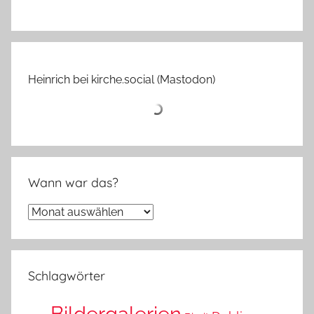
Heinrich bei kirche.social (Mastodon)
Wann war das?
Wann
war
das?
Schlagwörter
Bildergalerien