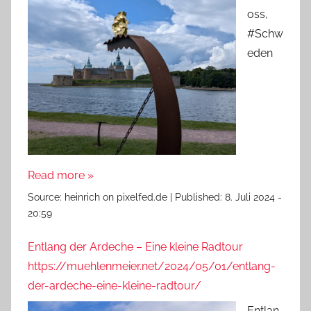
oss,
#Schw
eden
Read more »
Source:
heinrich on pixelfed.de
|
Published:
8. Juli 2024 -
20:59
Entlang der Ardeche – Eine kleine Radtour
https://muehlenmeier.net/2024/05/01/entlang-
der-ardeche-eine-kleine-radtour/
Entlan