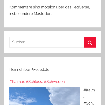
Kommentare sind möglich über das Fediverse,
insbesondere Mastodon.
Suchen
nach:
Suchen
Heinrich bei Pixelfed.de
#Kalmar, #Schloss, #Schweden
#Kalm
ar,
#Schl