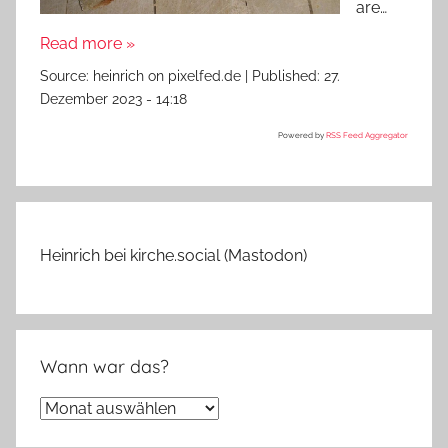
are…
Read more »
Source:
heinrich on pixelfed.de
|
Published:
27.
Dezember 2023 - 14:18
Powered by
RSS Feed Aggregator
Heinrich bei kirche.social (Mastodon)
Wann war das?
Wann
war