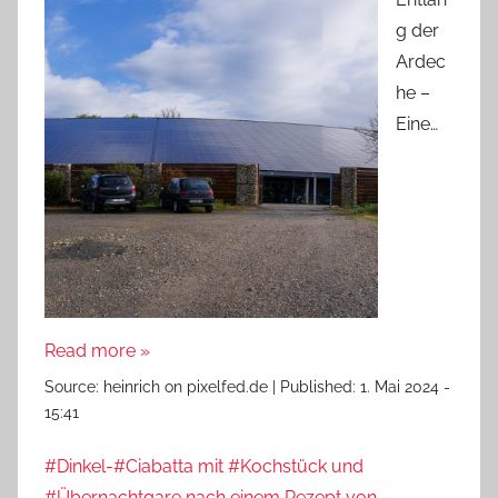
g der
Ardec
he –
Eine…
Read more »
Source:
heinrich on pixelfed.de
|
Published:
1. Mai 2024 -
15:41
#Dinkel-#Ciabatta mit #Kochstück und
#Übernachtgare nach einem Rezept von