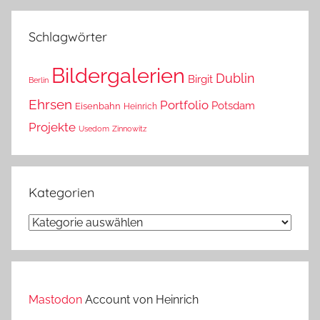
das?
Schlagwörter
Bildergalerien
Dublin
Birgit
Berlin
Ehrsen
Portfolio
Potsdam
Eisenbahn
Heinrich
Projekte
Usedom
Zinnowitz
Kategorien
Kategorien
Mastodon
Account von Heinrich