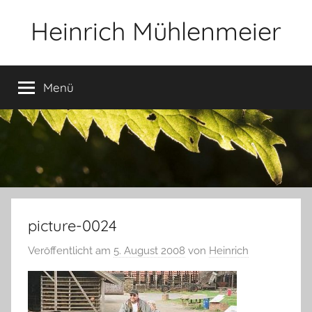
Zum
Heinrich Mühlenmeier
Inhalt
springen
Notizen
zu
Menü
Glauben,
Umwelt,
Fotografie,
…
picture-0024
Veröffentlicht am
5. August 2008
von
Heinrich