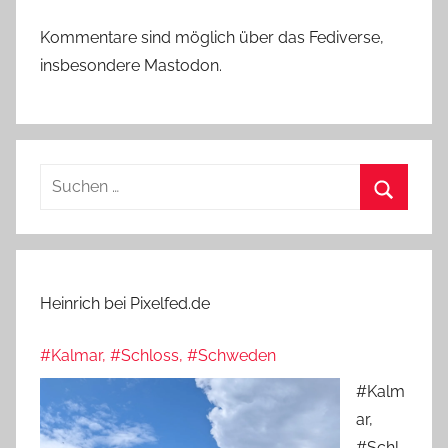
Kommentare sind möglich über das Fediverse,
insbesondere Mastodon.
Suchen
nach:
Suchen
Heinrich bei Pixelfed.de
#Kalmar, #Schloss, #Schweden
#Kalm
ar,
#Schl