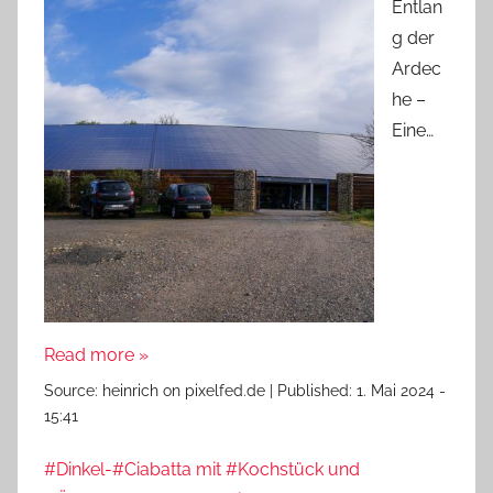
Entlan
g der
Ardec
he –
Eine…
Read more »
Source:
heinrich on pixelfed.de
|
Published:
1. Mai 2024 -
15:41
#Dinkel-#Ciabatta mit #Kochstück und