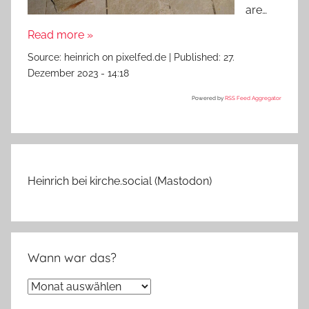
are…
Read more »
Source:
heinrich on pixelfed.de
|
Published:
27.
Dezember 2023 - 14:18
Powered by
RSS Feed Aggregator
Heinrich bei kirche.social (Mastodon)
Wann war das?
Wann
war