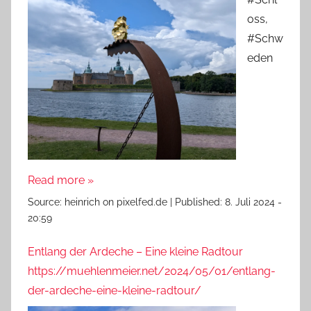
oss,
#Schw
eden
Read more »
Source:
heinrich on pixelfed.de
|
Published:
8. Juli 2024 -
20:59
Entlang der Ardeche – Eine kleine Radtour
https://muehlenmeier.net/2024/05/01/entlang-
der-ardeche-eine-kleine-radtour/