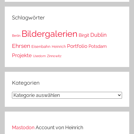
das?
Schlagwörter
Bildergalerien
Dublin
Birgit
Berlin
Ehrsen
Portfolio
Potsdam
Eisenbahn
Heinrich
Projekte
Usedom
Zinnowitz
Kategorien
Kategorien
Mastodon
Account von Heinrich