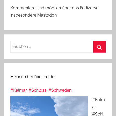
Kommentare sind möglich über das Fediverse,
insbesondere Mastodon.
Suchen
nach:
Suchen
Heinrich bei Pixelfed.de
#Kalmar, #Schloss, #Schweden
#Kalm
ar,
#Schl