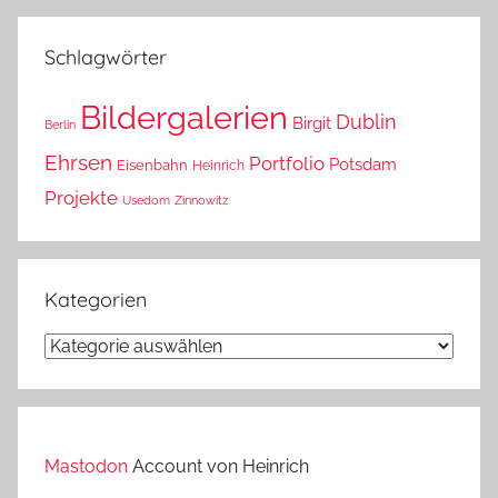
das?
Schlagwörter
Bildergalerien
Dublin
Birgit
Berlin
Ehrsen
Portfolio
Potsdam
Eisenbahn
Heinrich
Projekte
Usedom
Zinnowitz
Kategorien
Kategorien
Mastodon
Account von Heinrich