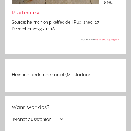
are…
Read more »
Source:
heinrich on pixelfed.de
|
Published:
27.
Dezember 2023 - 14:18
Powered by
RSS Feed Aggregator
Heinrich bei kirche.social (Mastodon)
Wann war das?
Wann
war