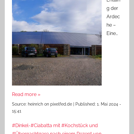
g der
Ardec
he –
Eine…
Read more »
Source:
heinrich on pixelfed.de
|
Published:
1. Mai 2024 -
15:41
#Dinkel-#Ciabatta mit #Kochstück und
#Übernachtgare nach einem Rezept von