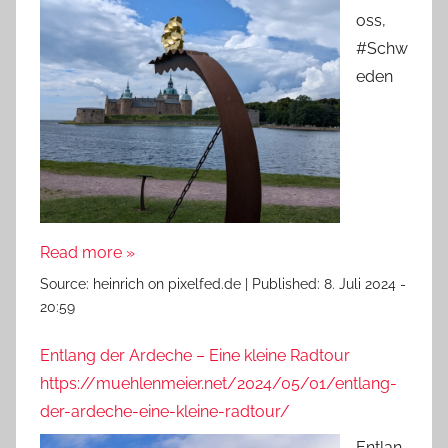
oss,
#Schw
eden
Read more »
Source:
heinrich on pixelfed.de
|
Published:
8. Juli 2024 -
20:59
Entlang der Ardeche – Eine kleine Radtour
https://muehlenmeier.net/2024/05/01/entlang-
der-ardeche-eine-kleine-radtour/
Entlan