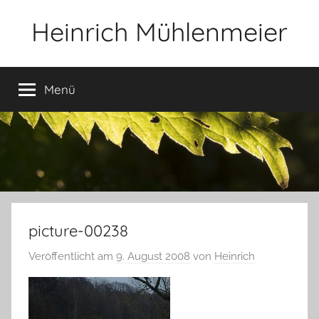
Zum
Heinrich Mühlenmeier
Inhalt
springen
Notizen
zu
Menü
Glauben,
Umwelt,
Fotografie,
…
picture-00238
Veröffentlicht am
9. August 2008
von
Heinrich