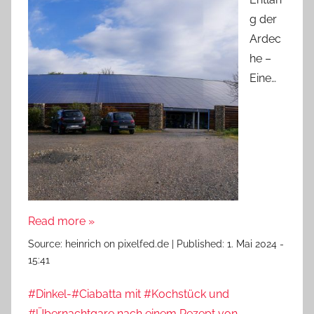
g der
Ardec
he –
Eine…
Read more »
Source:
heinrich on pixelfed.de
|
Published:
1. Mai 2024 -
15:41
#Dinkel-#Ciabatta mit #Kochstück und
#Übernachtgare nach einem Rezept von