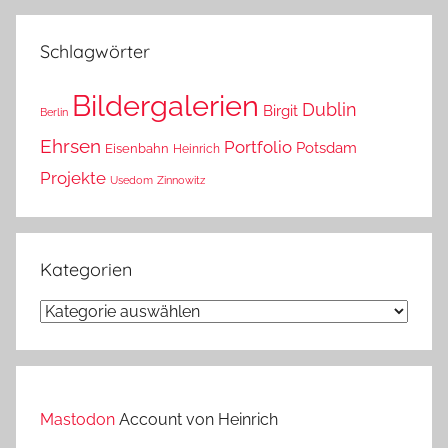
das?
Schlagwörter
Bildergalerien
Dublin
Birgit
Berlin
Ehrsen
Portfolio
Potsdam
Eisenbahn
Heinrich
Projekte
Usedom
Zinnowitz
Kategorien
Kategorien
Mastodon
Account von Heinrich