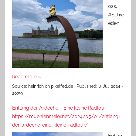
oss,
#Schw
eden
Read more »
Source:
heinrich on pixelfed.de
|
Published:
8. Juli 2024 -
20:59
Entlang der Ardeche – Eine kleine Radtour
https://muehlenmeier.net/2024/05/01/entlang-
der-ardeche-eine-kleine-radtour/
Entlan