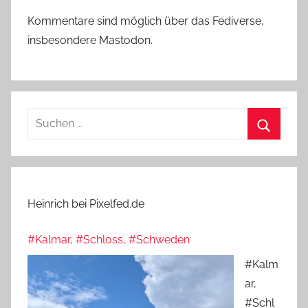
Kommentare sind möglich über das Fediverse,
insbesondere Mastodon.
Suchen
nach:
Suchen
Heinrich bei Pixelfed.de
#Kalmar, #Schloss, #Schweden
#Kalm
ar,
#Schl