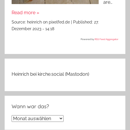
are…
Read more »
Source:
heinrich on pixelfed.de
|
Published:
27.
Dezember 2023 - 14:18
Powered by
RSS Feed Aggregator
Heinrich bei kirche.social (Mastodon)
Wann war das?
Wann
war