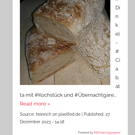
Di
n
k
el
-
#
Ci
a
b
at
ta mit #Kochstück und #Übernachtgare…
Read more »
Source:
heinrich on pixelfed.de
|
Published:
27.
Dezember 2023 - 14:18
Powered by
RSS Feed Aggregator