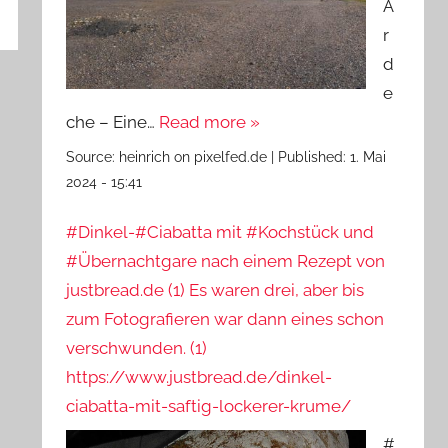
A
r
d
e
che – Eine…
Read more »
Source:
heinrich on pixelfed.de
|
Published:
1. Mai
2024 - 15:41
#Dinkel-#Ciabatta mit #Kochstück und
#Übernachtgare nach einem Rezept von
justbread.de (1) Es waren drei, aber bis
zum Fotografieren war dann eines schon
verschwunden. (1)
https://www.justbread.de/dinkel-
ciabatta-mit-saftig-lockerer-krume/
#