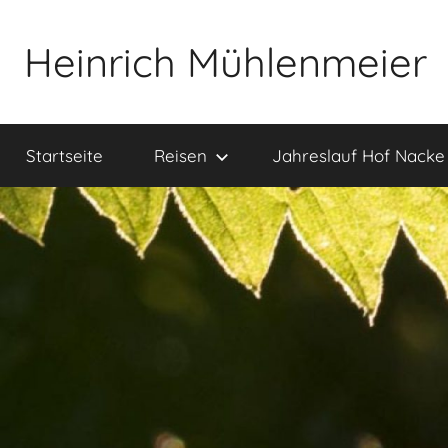
Zum
Inhalt
Heinrich Mühlenmeier
springen
Notizen
zu
Startseite
Reisen
Jahreslauf Hof Nacke
Glauben,
Umwelt,
Fotografie,
…