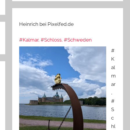
Heinrich bei Pixelfed.de
#Kalmar, #Schloss, #Schweden
#
K
al
m
ar
,
#
S
c
hl