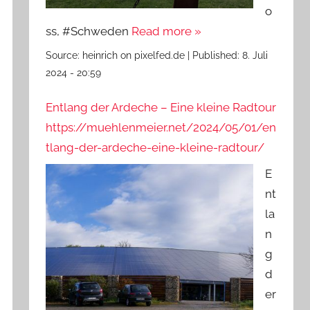
o
ss, #Schweden
Read more »
Source:
heinrich on pixelfed.de
|
Published:
8. Juli
2024 - 20:59
Entlang der Ardeche – Eine kleine Radtour
https://muehlenmeier.net/2024/05/01/en
tlang-der-ardeche-eine-kleine-radtour/
E
nt
la
n
g
d
er