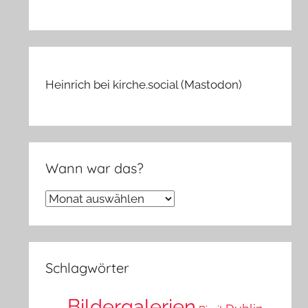
Heinrich bei kirche.social (Mastodon)
Wann war das?
Wann
war
das?
Schlagwörter
Bildergalerien