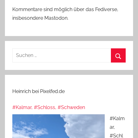
Kommentare sind möglich über das Fediverse,
insbesondere Mastodon.
Suchen
nach:
Suchen
Heinrich bei Pixelfed.de
#Kalmar, #Schloss, #Schweden
#Kalm
ar,
#Schl