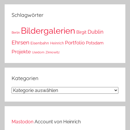
das?
Schlagwörter
Bildergalerien
Dublin
Birgit
Berlin
Ehrsen
Portfolio
Potsdam
Eisenbahn
Heinrich
Projekte
Usedom
Zinnowitz
Kategorien
Kategorien
Mastodon
Account von Heinrich