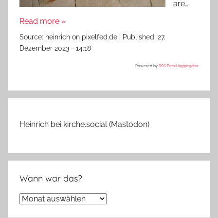
are…
Read more »
Source:
heinrich on pixelfed.de
|
Published:
27.
Dezember 2023 - 14:18
Powered by
RSS Feed Aggregator
Heinrich bei kirche.social (Mastodon)
Wann war das?
Wann
war