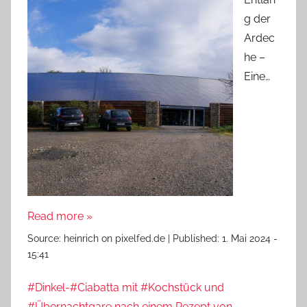
g der
Ardec
he –
Eine…
Read more »
Source:
heinrich on pixelfed.de
|
Published:
1. Mai 2024 -
15:41
#Dinkel-#Ciabatta mit #Kochstück und
#Übernachtgare nach einem Rezept von