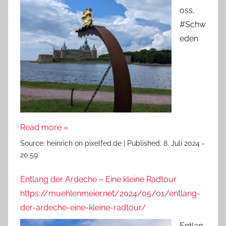
oss,
#Schw
eden
Read more »
Source:
heinrich on pixelfed.de
|
Published:
8. Juli 2024 -
20:59
Entlang der Ardeche – Eine kleine Radtour
https://muehlenmeier.net/2024/05/01/entlang-
der-ardeche-eine-kleine-radtour/
Entlan