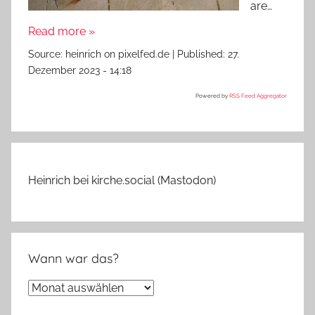
are…
Read more »
Source:
heinrich on pixelfed.de
|
Published:
27.
Dezember 2023 - 14:18
Powered by
RSS Feed Aggregator
Heinrich bei kirche.social (Mastodon)
Wann war das?
Wann
war