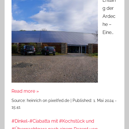
Entlan
g der
Ardec
he –
Eine…
Read more »
Source:
heinrich on pixelfed.de
|
Published:
1. Mai 2024 -
15:41
#Dinkel-#Ciabatta mit #Kochstück und