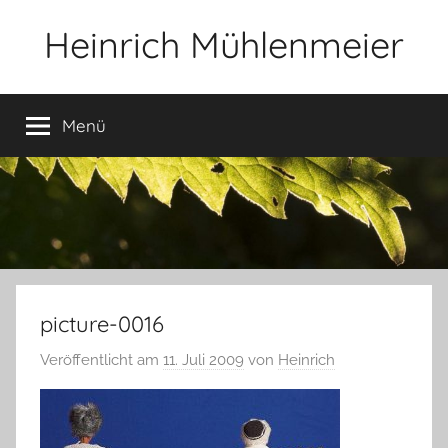
Zum
Heinrich Mühlenmeier
Inhalt
springen
Notizen
zu
Menü
Glauben,
Umwelt,
Fotografie,
…
picture-0016
Veröffentlicht am
11. Juli 2009
von
Heinrich