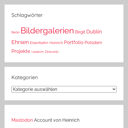
das?
Schlagwörter
Bildergalerien
Dublin
Birgit
Berlin
Ehrsen
Portfolio
Potsdam
Eisenbahn
Heinrich
Projekte
Usedom
Zinnowitz
Kategorien
Kategorien
Mastodon
Account von Heinrich