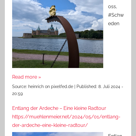
oss,
#Schw
eden
Read more »
Source:
heinrich on pixelfed.de
|
Published:
8. Juli 2024 -
20:59
Entlang der Ardeche – Eine kleine Radtour
https://muehlenmeier.net/2024/05/01/entlang-
der-ardeche-eine-kleine-radtour/