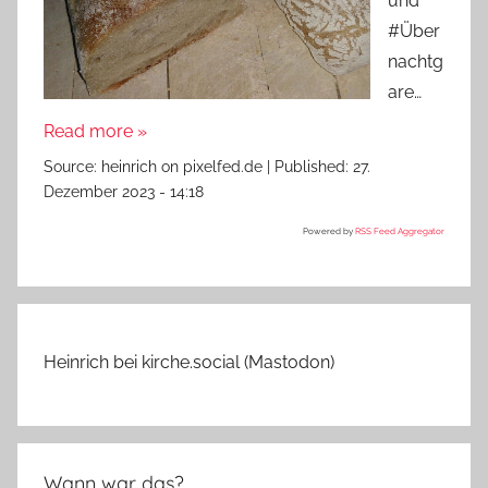
und
#Über
nachtg
are…
Read more »
Source:
heinrich on pixelfed.de
|
Published:
27.
Dezember 2023 - 14:18
Powered by
RSS Feed Aggregator
Heinrich bei kirche.social (Mastodon)
Wann war das?