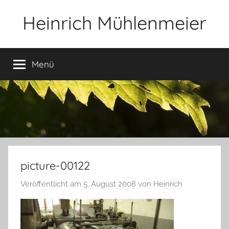
Zum
Heinrich Mühlenmeier
Inhalt
springen
Notizen
zu
Menü
Glauben,
Umwelt,
Fotografie,
…
picture-00122
Veröffentlicht am
5. August 2008
von
Heinrich