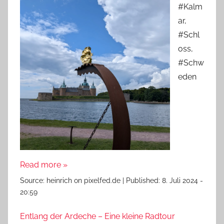
#Kalm
ar,
#Schl
oss,
#Schw
eden
Read more »
Source:
heinrich on pixelfed.de
|
Published:
8. Juli 2024 -
20:59
Entlang der Ardeche – Eine kleine Radtour