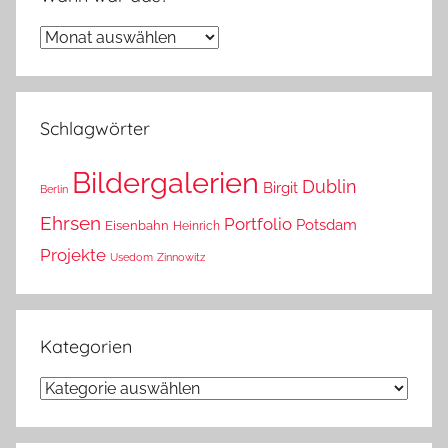
Wann
war
das?
Schlagwörter
Bildergalerien
Dublin
Birgit
Berlin
Ehrsen
Portfolio
Potsdam
Eisenbahn
Heinrich
Projekte
Usedom
Zinnowitz
Kategorien
Kategorien