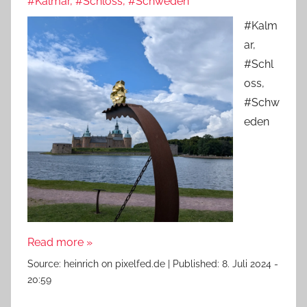
#Kalmar, #Schloss, #Schweden
#Kalm
ar,
#Schl
oss,
#Schw
eden
Read more »
Source:
heinrich on pixelfed.de
|
Published:
8. Juli 2024 -
20:59