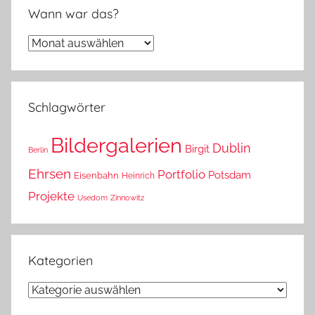
Wann war das?
Wann
war
das?
Schlagwörter
Bildergalerien
Dublin
Birgit
Berlin
Ehrsen
Portfolio
Potsdam
Eisenbahn
Heinrich
Projekte
Usedom
Zinnowitz
Kategorien
Kategorien