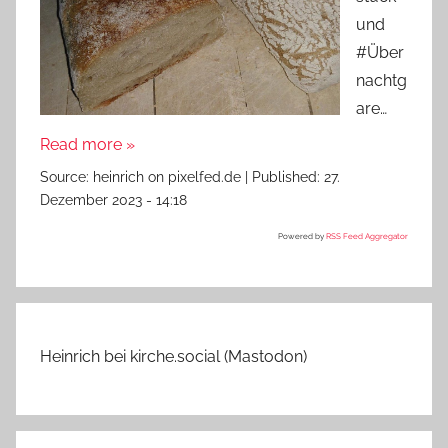
und
#Über
nachtg
are…
Read more »
Source:
heinrich on pixelfed.de
|
Published:
27.
Dezember 2023 - 14:18
Powered by
RSS Feed Aggregator
Heinrich bei kirche.social (Mastodon)