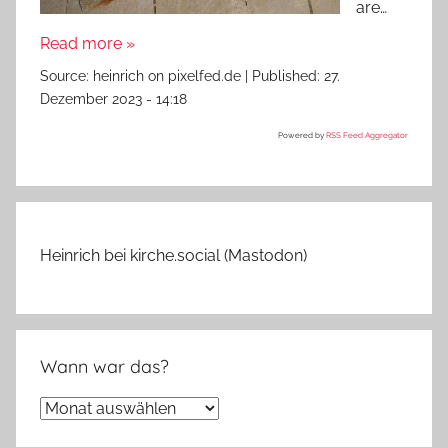
are…
Read more »
Source:
heinrich on pixelfed.de
|
Published:
27.
Dezember 2023 - 14:18
Powered by
RSS Feed Aggregator
Heinrich bei kirche.social (Mastodon)
Wann war das?
Wann
war