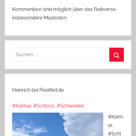
Kommentare sind möglich über das Fediverse,
insbesondere Mastodon.
Suchen
nach:
Suchen
Heinrich bei Pixelfed.de
#Kalmar, #Schloss, #Schweden
#Kalm
ar,
#Schl