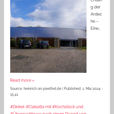
g der
Ardec
he –
Eine…
Read more »
Source:
heinrich on pixelfed.de
|
Published:
1. Mai 2024 -
15:41
#Dinkel-#Ciabatta mit #Kochstück und
#Übernachtgare nach einem Rezept von