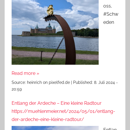
oss,
#Schw
eden
Read more »
Source:
heinrich on pixelfed.de
|
Published:
8. Juli 2024 -
20:59
Entlang der Ardeche – Eine kleine Radtour
https://muehlenmeier.net/2024/05/01/entlang-
der-ardeche-eine-kleine-radtour/
Entlan