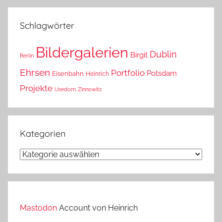
das?
Schlagwörter
Bildergalerien
Dublin
Birgit
Berlin
Ehrsen
Portfolio
Potsdam
Eisenbahn
Heinrich
Projekte
Usedom
Zinnowitz
Kategorien
Kategorien
Mastodon
Account von Heinrich