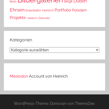
Dublin
Birgit
Berlin
Ehrsen
Portfolio
Potsdam
Eisenbahn
Heinrich
Projekte
Usedom
Zinnowitz
Kategorien
Kategorien
Mastodon
Account von Heinrich
WordPress-Theme: Donovan von ThemeZee.