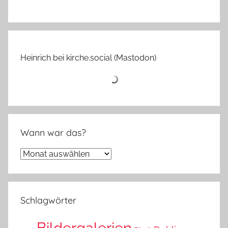
Heinrich bei kirche.social (Mastodon)
Wann war das?
Wann
war
das?
Schlagwörter
Bildergalerien