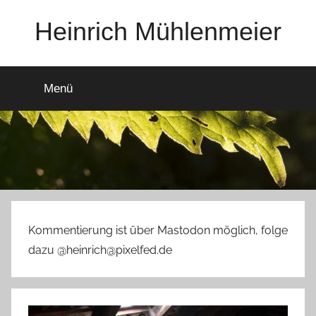
Zum
Heinrich Mühlenmeier
Inhalt
springen
Notizen
zu
Menü
Glauben,
Umwelt,
Fotografie,
…
Kommentierung ist über Mastodon möglich, folge
dazu @heinrich@pixelfed.de