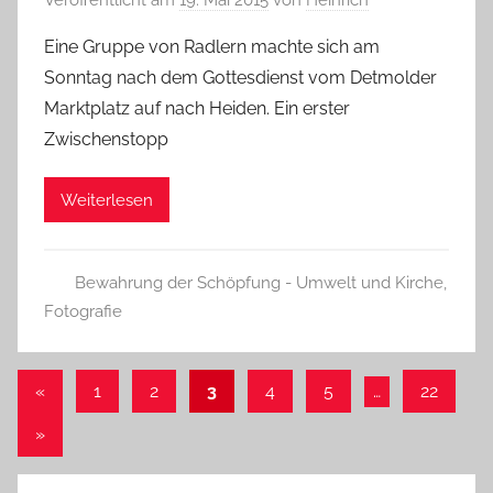
Veröffentlicht am
19. Mai 2015
von
Heinrich
Eine Gruppe von Radlern machte sich am
Sonntag nach dem Gottesdienst vom Detmolder
Marktplatz auf nach Heiden. Ein erster
Zwischenstopp
Weiterlesen
Bewahrung der Schöpfung - Umwelt und Kirche
,
Fotografie
Seitennummerierung
Vorherige
«
1
2
3
4
5
…
22
Beiträge
der
Nächste
»
Beiträge
Beiträge