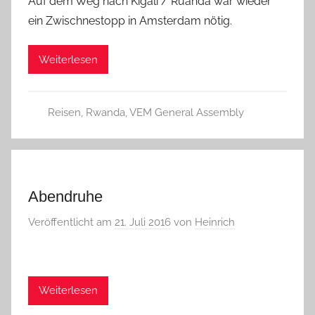
Auf dem Weg nach Kigali / Ruanda war wieder
ein Zwischnestopp in Amsterdam nötig.
Weiterlesen
Reisen
,
Rwanda
,
VEM General Assembly
Abendruhe
Veröffentlicht am
21. Juli 2016
von
Heinrich
Weiterlesen