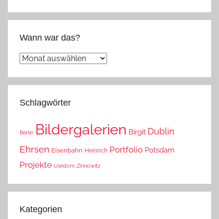
Wann war das?
Wann
war
das?
Schlagwörter
Bildergalerien
Dublin
Birgit
Berlin
Ehrsen
Portfolio
Potsdam
Eisenbahn
Heinrich
Projekte
Usedom
Zinnowitz
Kategorien