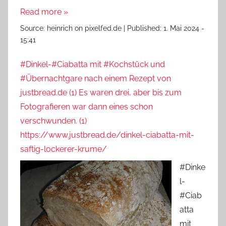
Read more »
Source:
heinrich on pixelfed.de
|
Published:
1. Mai 2024 -
15:41
#Dinkel-#Ciabatta mit #Kochstück und
#Übernachtgare nach einem Rezept von
justbread.de (1) Es waren drei, aber bis zum
Fotografieren war dann eines schon
verschwunden. (1)
https://www.justbread.de/dinkel-ciabatta-mit-
saftig-lockerer-krume/
#Dinke
l-
#Ciab
atta
mit