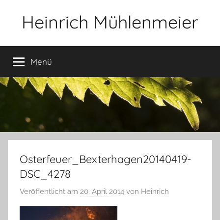
Zum
Heinrich Mühlenmeier
Inhalt
springen
Notizen
zu
Menü
Glauben,
Umwelt,
Fotografie,
…
Osterfeuer_Bexterhagen20140419-
DSC_4278
Veröffentlicht am
20. April 2014
von
Heinrich