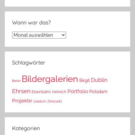
Wann war das?
Wann
war
das?
Schlagwörter
Bildergalerien
Dublin
Birgit
Berlin
Ehrsen
Portfolio
Potsdam
Eisenbahn
Heinrich
Projekte
Usedom
Zinnowitz
Kategorien