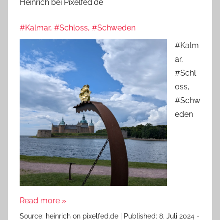
Heinrich bei Pixelfed.de
#Kalmar, #Schloss, #Schweden
#Kalm
ar,
#Schl
oss,
#Schw
eden
Read more »
Source:
heinrich on pixelfed.de
|
Published:
8. Juli 2024 -