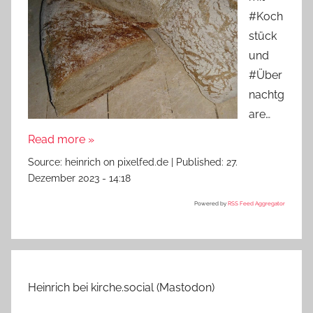
#Koch
stück
und
#Über
nachtg
are…
Read more »
Source:
heinrich on pixelfed.de
|
Published:
27.
Dezember 2023 - 14:18
Powered by
RSS Feed Aggregator
Heinrich bei kirche.social (Mastodon)