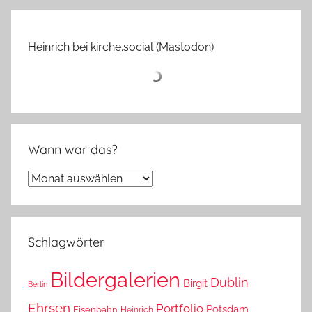
Heinrich bei kirche.social (Mastodon)
Wann war das?
Wann
war
das?
Schlagwörter
Bildergalerien
Dublin
Birgit
Berlin
Ehrsen
Portfolio
Potsdam
Eisenbahn
Heinrich