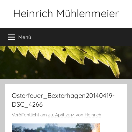
Zum
Heinrich Mühlenmeier
Inhalt
springen
Notizen
zu
Menü
Glauben,
Umwelt,
Fotografie,
…
Osterfeuer_Bexterhagen20140419-
DSC_4266
Veröffentlicht am
20. April 2014
von
Heinrich