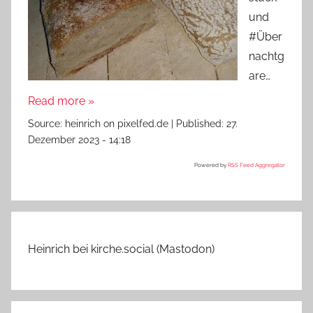
und
#Über
nachtg
are…
Read more »
Source:
heinrich on pixelfed.de
|
Published:
27.
Dezember 2023 - 14:18
Powered by
RSS Feed Aggregator
Heinrich bei kirche.social (Mastodon)