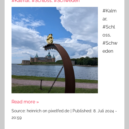
#Kalmar, #Schloss, #Schweden
#Kalm
ar,
#Schl
oss,
#Schw
eden
Read more »
Source:
heinrich on pixelfed.de
|
Published:
8. Juli 2024 -
20:59