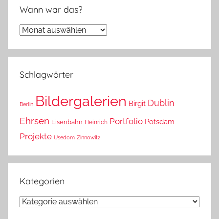
Wann war das?
Wann
war
das?
Schlagwörter
Bildergalerien
Dublin
Birgit
Berlin
Ehrsen
Portfolio
Potsdam
Eisenbahn
Heinrich
Projekte
Usedom
Zinnowitz
Kategorien
Kategorien