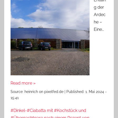
g der
Ardec
he –
Eine…
Read more »
Source:
heinrich on pixelfed.de
|
Published:
1. Mai 2024 -
15:41
#Dinkel-#Ciabatta mit #Kochstück und
#Übernachtgare nach einem Rezept von