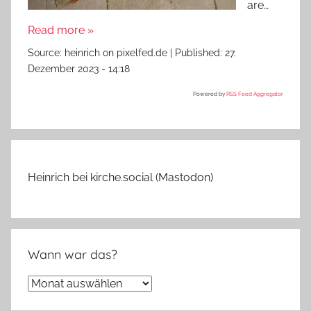
are…
Read more »
Source:
heinrich on pixelfed.de
|
Published:
27.
Dezember 2023 - 14:18
Powered by
RSS Feed Aggregator
Heinrich bei kirche.social (Mastodon)
Wann war das?
Wann
war