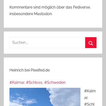
Kommentare sind möglich über das Fediverse,
insbesondere Mastodon.
Suchen
nach:
Suchen
Heinrich bei Pixelfed.de
#Kalmar, #Schloss, #Schweden
#Kalm
ar,
#Schl