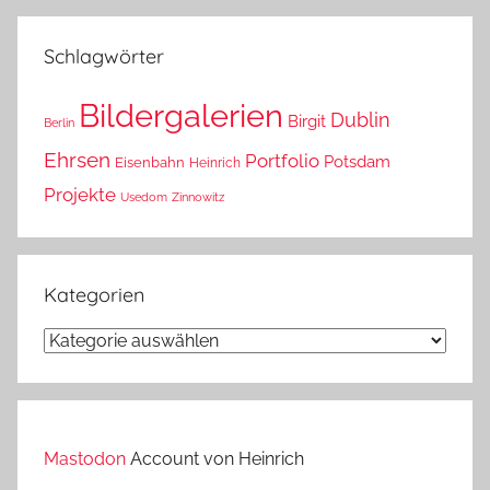
das?
Schlagwörter
Bildergalerien
Dublin
Birgit
Berlin
Ehrsen
Portfolio
Potsdam
Eisenbahn
Heinrich
Projekte
Usedom
Zinnowitz
Kategorien
Kategorien
Mastodon
Account von Heinrich