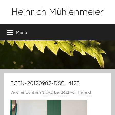
Zum
Heinrich Mühlenmeier
Inhalt
springen
Notizen
zu
Menü
Glauben,
Umwelt,
Fotografie,
…
ECEN-20120902-DSC_4123
Veröffentlicht am
3. Oktober 2012
von
Heinrich