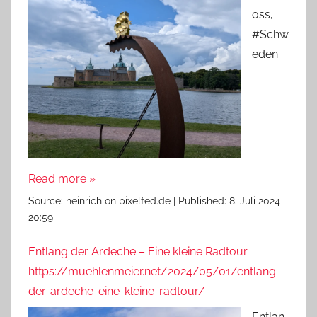
oss,
#Schw
eden
Read more »
Source:
heinrich on pixelfed.de
|
Published:
8. Juli 2024 -
20:59
Entlang der Ardeche – Eine kleine Radtour
https://muehlenmeier.net/2024/05/01/entlang-
der-ardeche-eine-kleine-radtour/
Entlan