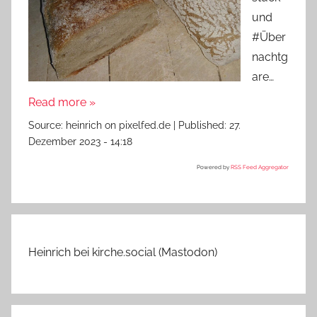
und
#Über
nachtg
are…
Read more »
Source:
heinrich on pixelfed.de
|
Published:
27.
Dezember 2023 - 14:18
Powered by
RSS Feed Aggregator
Heinrich bei kirche.social (Mastodon)