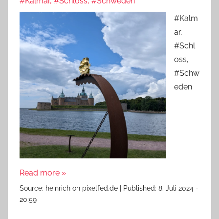
#Kalmar, #Schloss, #Schweden
#Kalm
ar,
#Schl
oss,
#Schw
eden
Read more »
Source:
heinrich on pixelfed.de
|
Published:
8. Juli 2024 -
20:59