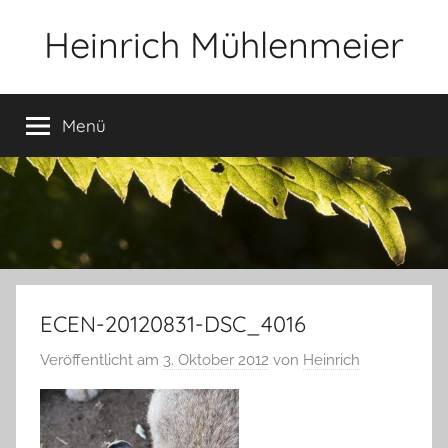
Zum
Heinrich Mühlenmeier
Inhalt
springen
Notizen
zu
Menü
Glauben,
Umwelt,
Fotografie,
…
ECEN-20120831-DSC_4016
Veröffentlicht am
3. Oktober 2012
von
Heinrich