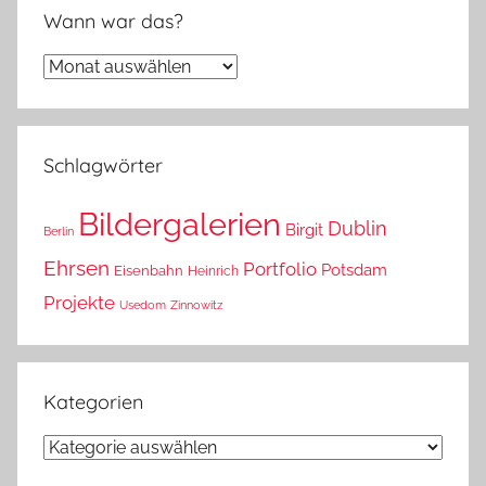
Wann war das?
Wann
war
das?
Schlagwörter
Bildergalerien
Dublin
Birgit
Berlin
Ehrsen
Portfolio
Potsdam
Eisenbahn
Heinrich
Projekte
Usedom
Zinnowitz
Kategorien
Kategorien