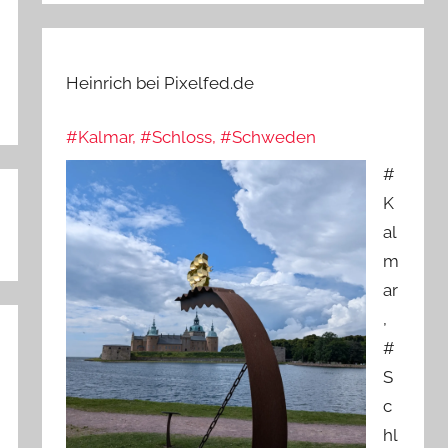
Heinrich bei Pixelfed.de
#Kalmar, #Schloss, #Schweden
#
K
al
m
ar
,
#
S
c
hl