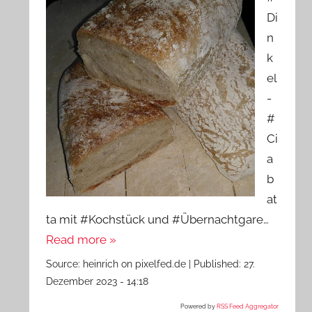
Di
n
k
el
-
#
Ci
a
b
at
ta mit #Kochstück und #Übernachtgare…
Read more »
Source:
heinrich on pixelfed.de
|
Published:
27.
Dezember 2023 - 14:18
Powered by
RSS Feed Aggregator