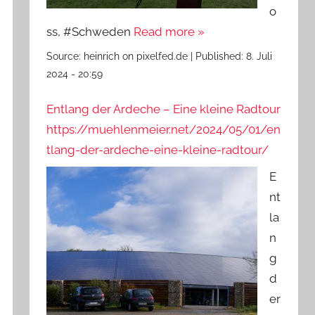
o
ss, #Schweden
Read more »
Source:
heinrich on pixelfed.de
|
Published:
8. Juli
2024 - 20:59
Entlang der Ardeche – Eine kleine Radtour
https://muehlenmeier.net/2024/05/01/en
tlang-der-ardeche-eine-kleine-radtour/
E
nt
la
n
g
d
er