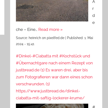
A
r
d
e
che – Eine…
Read more »
Source:
heinrich on pixelfed.de
|
Published:
1. Mai
2024 - 15:41
#Dinkel-#Ciabatta mit #Kochstück und
#Übernachtgare nach einem Rezept von
justbread.de (1) Es waren drei, aber bis
zum Fotografieren war dann eines schon
verschwunden. (1)
https://www.justbread.de/dinkel-
ciabatta-mit-saftig-lockerer-krume/
#