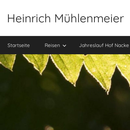
Zum
Inhalt
Heinrich Mühlenmeier
springen
Notizen
zu
Startseite
Reisen
Jahreslauf Hof Nacke
Glauben,
Umwelt,
Fotografie,
…