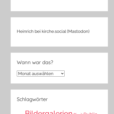
Heinrich bei kirche.social (Mastodon)
Wann war das?
Wann
war
das?
Schlagwörter
Bildergalerien