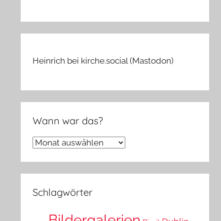
Heinrich bei kirche.social (Mastodon)
Wann war das?
Wann
war
das?
Schlagwörter
Bildergalerien