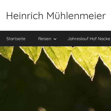
Zum
Inhalt
Heinrich Mühlenmeier
springen
Notizen
zu
Startseite
Reisen
Jahreslauf Hof Nacke
Glauben,
Umwelt,
Fotografie,
…