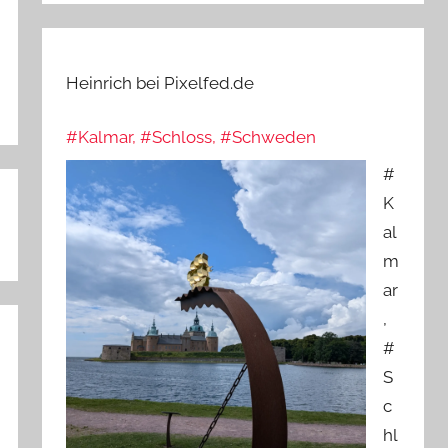
Heinrich bei Pixelfed.de
#Kalmar, #Schloss, #Schweden
#
K
al
m
ar
,
#
S
c
hl