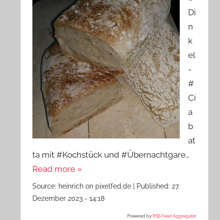
Di
n
k
el
-
#
Ci
a
b
at
ta mit #Kochstück und #Übernachtgare…
Read more »
Source:
heinrich on pixelfed.de
|
Published:
27.
Dezember 2023 - 14:18
Powered by
RSS Feed Aggregator