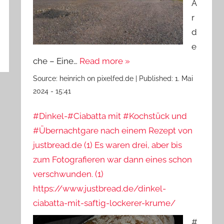
A
r
d
e
che – Eine…
Read more »
Source:
heinrich on pixelfed.de
|
Published:
1. Mai
2024 - 15:41
#Dinkel-#Ciabatta mit #Kochstück und
#Übernachtgare nach einem Rezept von
justbread.de (1) Es waren drei, aber bis
zum Fotografieren war dann eines schon
verschwunden. (1)
https://www.justbread.de/dinkel-
ciabatta-mit-saftig-lockerer-krume/
#