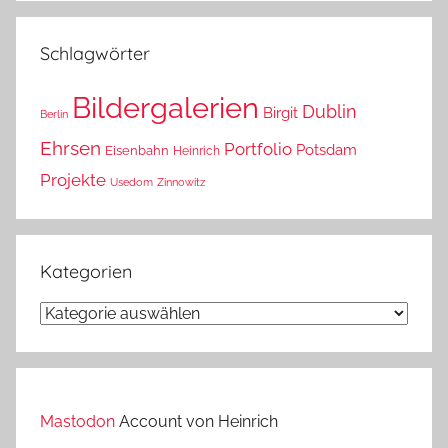
das?
Schlagwörter
Bildergalerien
Dublin
Birgit
Berlin
Ehrsen
Portfolio
Potsdam
Eisenbahn
Heinrich
Projekte
Usedom
Zinnowitz
Kategorien
Kategorien
Mastodon
Account von Heinrich