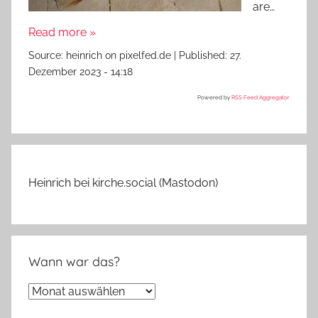
are…
Read more »
Source:
heinrich on pixelfed.de
|
Published:
27.
Dezember 2023 - 14:18
Powered by
RSS Feed Aggregator
Heinrich bei kirche.social (Mastodon)
Wann war das?
Wann
war