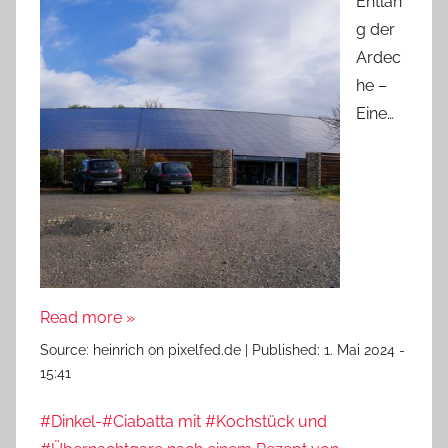
Entlan
g der
Ardec
he –
Eine…
Read more »
Source:
heinrich on pixelfed.de
|
Published:
1. Mai 2024 -
15:41
#Dinkel-#Ciabatta mit #Kochstück und