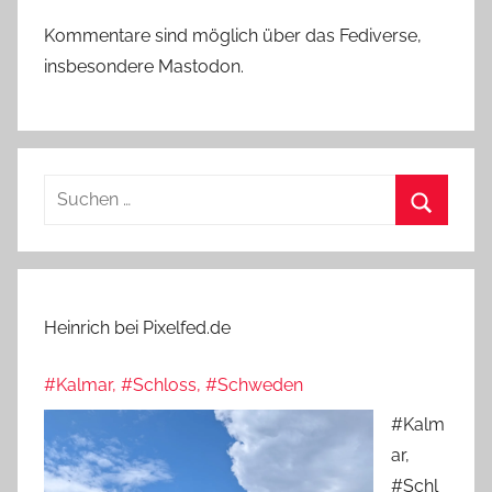
Kommentare sind möglich über das Fediverse,
insbesondere Mastodon.
Suchen
nach:
Suchen
Heinrich bei Pixelfed.de
#Kalmar, #Schloss, #Schweden
#Kalm
ar,
#Schl