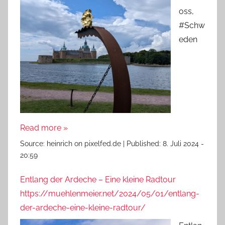
oss,
#Schw
eden
Read more »
Source:
heinrich on pixelfed.de
|
Published:
8. Juli 2024 -
20:59
Entlang der Ardeche – Eine kleine Radtour
https://muehlenmeier.net/2024/05/01/entlang-
der-ardeche-eine-kleine-radtour/