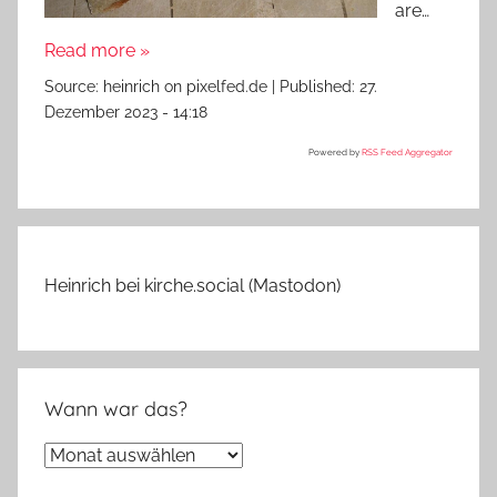
are…
Read more »
Source:
heinrich on pixelfed.de
|
Published:
27.
Dezember 2023 - 14:18
Powered by
RSS Feed Aggregator
Heinrich bei kirche.social (Mastodon)
Wann war das?
Wann
war