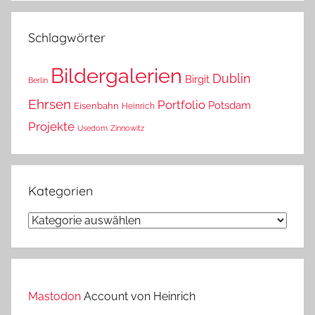
das?
Schlagwörter
Bildergalerien
Dublin
Birgit
Berlin
Ehrsen
Portfolio
Potsdam
Eisenbahn
Heinrich
Projekte
Usedom
Zinnowitz
Kategorien
Kategorien
Mastodon
Account von Heinrich