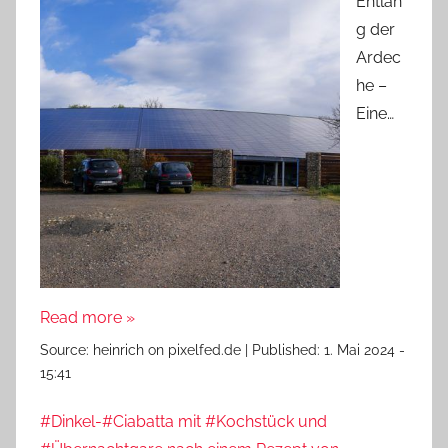
Entlan
g der
Ardec
he –
Eine…
Read more »
Source:
heinrich on pixelfed.de
|
Published:
1. Mai 2024 -
15:41
#Dinkel-#Ciabatta mit #Kochstück und