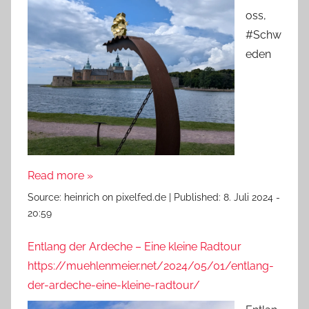
oss,
#Schw
eden
Read more »
Source:
heinrich on pixelfed.de
|
Published:
8. Juli 2024 -
20:59
Entlang der Ardeche – Eine kleine Radtour
https://muehlenmeier.net/2024/05/01/entlang-
der-ardeche-eine-kleine-radtour/