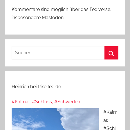
Kommentare sind möglich über das Fediverse,
insbesondere Mastodon.
Suchen
nach:
Suchen
Heinrich bei Pixelfed.de
#Kalmar, #Schloss, #Schweden
#Kalm
ar,
#Schl