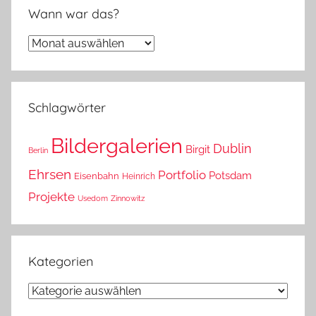
Wann war das?
Wann
war
das?
Schlagwörter
Bildergalerien
Dublin
Birgit
Berlin
Ehrsen
Portfolio
Potsdam
Eisenbahn
Heinrich
Projekte
Usedom
Zinnowitz
Kategorien
Kategorien