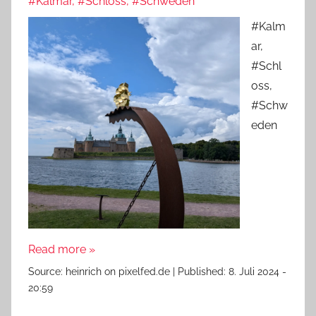
#Kalmar, #Schloss, #Schweden
#Kalm
ar,
#Schl
oss,
#Schw
eden
Read more »
Source:
heinrich on pixelfed.de
|
Published:
8. Juli 2024 -
20:59