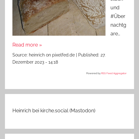
und
#Über
nachtg
are…
Read more »
Source:
heinrich on pixelfed.de
|
Published:
27.
Dezember 2023 - 14:18
Powered by
RSS Feed Aggregator
Heinrich bei kirche.social (Mastodon)