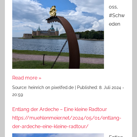
oss,
#Schw
eden
Read more »
Source:
heinrich on pixelfed.de
|
Published:
8. Juli 2024 -
20:59
Entlang der Ardeche – Eine kleine Radtour
https://muehlenmeier.net/2024/05/01/entlang-
der-ardeche-eine-kleine-radtour/