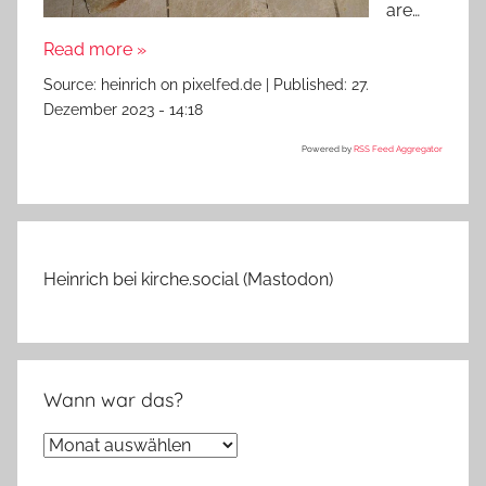
are…
Read more »
Source:
heinrich on pixelfed.de
|
Published:
27.
Dezember 2023 - 14:18
Powered by
RSS Feed Aggregator
Heinrich bei kirche.social (Mastodon)
Wann war das?
Wann
war