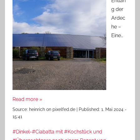
Entlan
g der
Ardec
he –
Eine…
Read more »
Source:
heinrich on pixelfed.de
|
Published:
1. Mai 2024 -
15:41
#Dinkel-#Ciabatta mit #Kochstück und