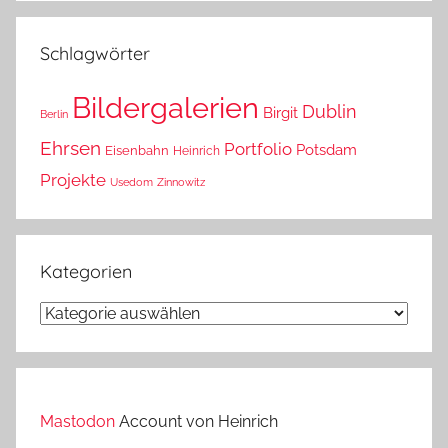
das?
Schlagwörter
Bildergalerien
Dublin
Birgit
Berlin
Ehrsen
Portfolio
Potsdam
Eisenbahn
Heinrich
Projekte
Usedom
Zinnowitz
Kategorien
Kategorien
Mastodon
Account von Heinrich