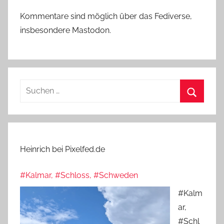
Kommentare sind möglich über das Fediverse,
insbesondere Mastodon.
Suchen
nach:
Suchen
Heinrich bei Pixelfed.de
#Kalmar, #Schloss, #Schweden
#Kalm
ar,
#Schl