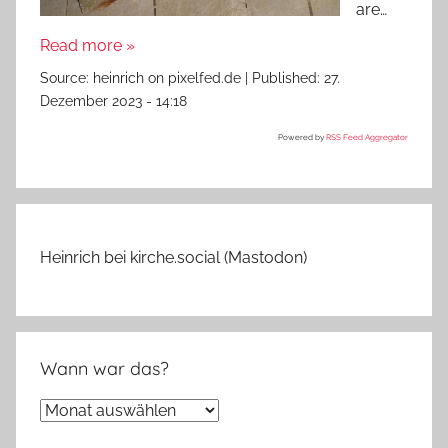
are…
Read more »
Source:
heinrich on pixelfed.de
|
Published:
27.
Dezember 2023 - 14:18
Powered by
RSS Feed Aggregator
Heinrich bei kirche.social (Mastodon)
Wann war das?
Wann
war