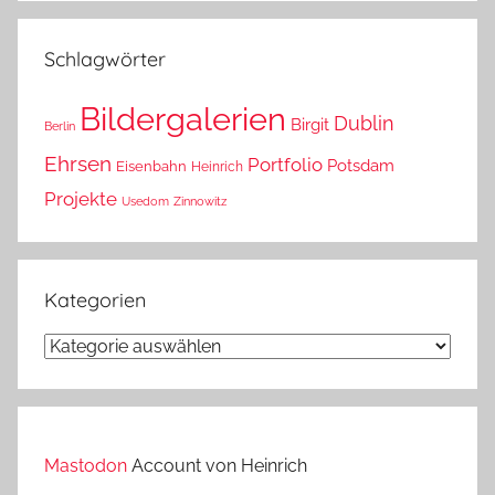
das?
Schlagwörter
Bildergalerien
Dublin
Birgit
Berlin
Ehrsen
Portfolio
Potsdam
Eisenbahn
Heinrich
Projekte
Usedom
Zinnowitz
Kategorien
Kategorien
Mastodon
Account von Heinrich