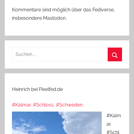
Kommentare sind möglich über das Fediverse,
insbesondere Mastodon.
Suchen
nach:
Suchen
Heinrich bei Pixelfed.de
#Kalmar, #Schloss, #Schweden
#Kalm
ar,
#Schl