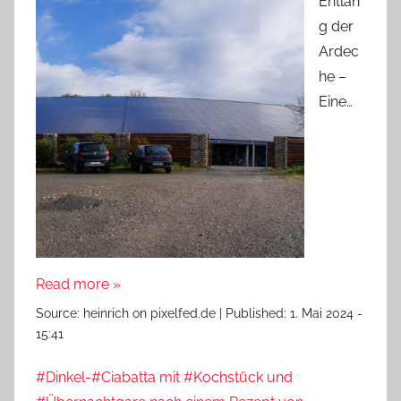
Entlan
g der
Ardec
he –
Eine…
Read more »
Source:
heinrich on pixelfed.de
|
Published:
1. Mai 2024 -
15:41
#Dinkel-#Ciabatta mit #Kochstück und