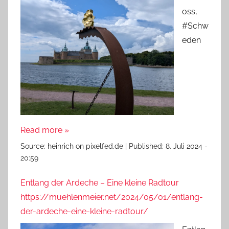
oss,
#Schw
eden
Read more »
Source:
heinrich on pixelfed.de
|
Published:
8. Juli 2024 -
20:59
Entlang der Ardeche – Eine kleine Radtour
https://muehlenmeier.net/2024/05/01/entlang-
der-ardeche-eine-kleine-radtour/