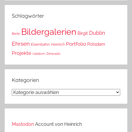
das?
Schlagwörter
Bildergalerien
Dublin
Birgit
Berlin
Ehrsen
Portfolio
Potsdam
Eisenbahn
Heinrich
Projekte
Usedom
Zinnowitz
Kategorien
Kategorien
Mastodon
Account von Heinrich