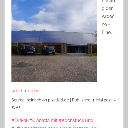
Entlan
g der
Ardec
he –
Eine…
Read more »
Source:
heinrich on pixelfed.de
|
Published:
1. Mai 2024 -
15:41
#Dinkel-#Ciabatta mit #Kochstück und