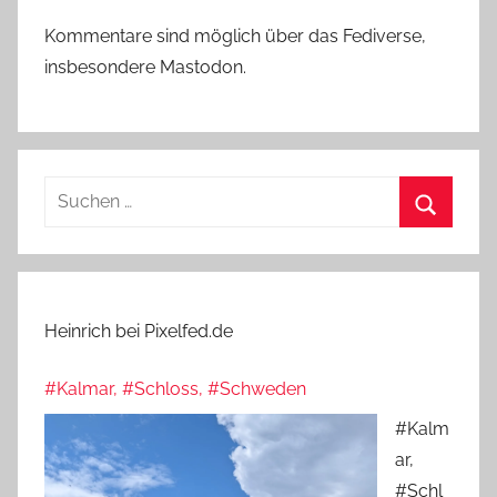
Kommentare sind möglich über das Fediverse,
insbesondere Mastodon.
Suchen
nach:
Suchen
Heinrich bei Pixelfed.de
#Kalmar, #Schloss, #Schweden
#Kalm
ar,
#Schl