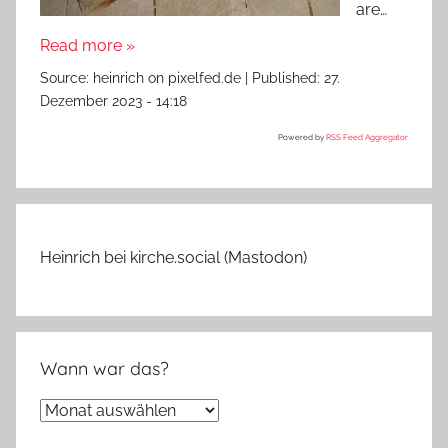
are…
Read more »
Source:
heinrich on pixelfed.de
|
Published:
27.
Dezember 2023 - 14:18
Powered by
RSS Feed Aggregator
Heinrich bei kirche.social (Mastodon)
Wann war das?
Wann
war