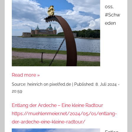
oss,
#Schw
eden
Read more »
Source:
heinrich on pixelfed.de
|
Published:
8. Juli 2024 -
20:59
Entlang der Ardeche – Eine kleine Radtour
https://muehlenmeier.net/2024/05/01/entlang-
der-ardeche-eine-kleine-radtour/