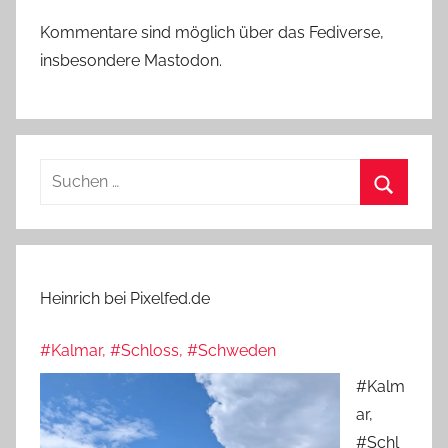
Kommentare sind möglich über das Fediverse,
insbesondere Mastodon.
Suchen
nach:
Suchen
Heinrich bei Pixelfed.de
#Kalmar, #Schloss, #Schweden
#Kalm
ar,
#Schl