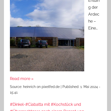
Entlan
g der
Ardec
he –
Eine…
Read more »
Source:
heinrich on pixelfed.de
|
Published:
1. Mai 2024 -
15:41
#Dinkel-#Ciabatta mit #Kochstück und