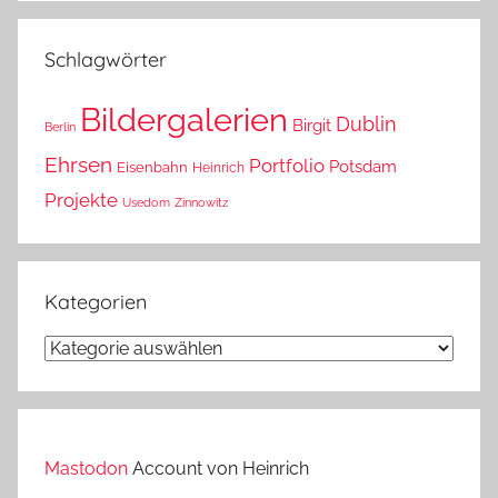
das?
Schlagwörter
Bildergalerien
Dublin
Birgit
Berlin
Ehrsen
Portfolio
Potsdam
Eisenbahn
Heinrich
Projekte
Usedom
Zinnowitz
Kategorien
Kategorien
Mastodon
Account von Heinrich