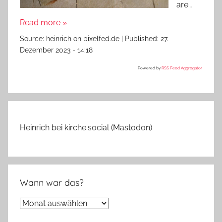
are…
Read more »
Source:
heinrich on pixelfed.de
|
Published:
27.
Dezember 2023 - 14:18
Powered by
RSS Feed Aggregator
Heinrich bei kirche.social (Mastodon)
Wann war das?
Wann
war